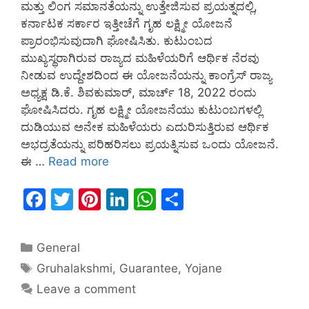
ಮತ್ತು ಲಿಂಗ ಸಮಾನತೆಯನ್ನು ಉತ್ತೇಜಿಸುವ ಪ್ರಯತ್ನದಲ್ಲಿ,
ಕರ್ನಾಟಕ ಸರ್ಕಾರ ಇತ್ತೀಚೆಗೆ ಗೃಹ ಲಕ್ಷ್ಮೀ ಯೋಜನೆ
ಪ್ರಾರಂಭಿಸುವುದಾಗಿ ಘೋಷಿಸಿತು. ಕುಟುಂಬದ
ಮುಖ್ಯಸ್ಥರಾಗಿರುವ ರಾಜ್ಯದ ಮಹಿಳೆಯರಿಗೆ ಆರ್ಥಿಕ ನೆರವು
ನೀಡುವ ಉದ್ದೇಶದಿಂದ ಈ ಯೋಜನೆಯನ್ನು ಕಾಂಗ್ರೆಸ್ ರಾಜ್ಯ
ಅಧ್ಯಕ್ಷ ಡಿ.ಕೆ. ಶಿವಕುಮಾರ್, ಮಾರ್ಚ್ 18, 2022 ರಂದು
ಘೋಷಿಸಿದರು. ಗೃಹ ಲಕ್ಷ್ಮೀ ಯೋಜನೆಯು ಕುಟುಂಬಗಳಲ್ಲಿ
ದುಡಿಯುವ ಅನೇಕ ಮಹಿಳೆಯರು ಎದುರಿಸುತ್ತಿರುವ ಆರ್ಥಿಕ
ಅಭದ್ರತೆಯನ್ನು ಪರಿಹರಿಸಲು ಪ್ರಯತ್ನಿಸುವ ಒಂದು ಯೋಜನೆ.
ಈ …
Read more
F
T
Pi
Li
W
S
a
w
nt
n
h
h
c
itt
er
k
at
ar
General
e
er
e
e
s
e
Gruhalakshmi
,
Guarantee
,
Yojane
b
st
dI
A
Leave a comment