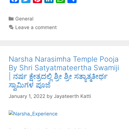
a
w
nt
n
h
h
c
itt
er
k
at
ar
General
e
er
e
e
s
e
Leave a comment
b
st
dI
A
o
n
p
o
p
Narsha Narasimha Temple Pooja
k
By Shri Satyatmateertha Swamiji
| ನರ್ಷ ಕ್ಷೇತ್ರದಲ್ಲಿ ಶ್ರೀ ಶ್ರೀ ಸತ್ಯಾತ್ಮತೀರ್ಥ
ಸ್ವಾಮಿಗಳ ಪೂಜೆ
January 1, 2022
by
Jayateerth Katti