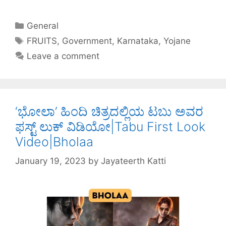
a
w
nt
n
h
h
c
itt
er
k
at
ar
General
e
er
e
e
s
e
FRUITS
,
Government
,
Karnataka
,
Yojane
b
st
dI
A
Leave a comment
o
n
p
o
p
k
‘ಭೋಲಾ’ ಹಿಂದಿ ಚಿತ್ರದಲ್ಲಿಯ ಟಬು ಅವರ
ಫಸ್ಟ್ ಲುಕ್ ವಿಡಿಯೋ|Tabu First Look
Video|Bholaa
January 19, 2023
by
Jayateerth Katti