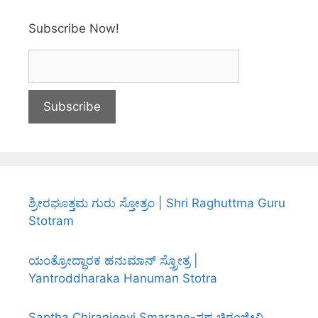
Subscribe Now!
ಶ್ರೀರಘೂತ್ತಮ ಗುರು ಸ್ತೋತ್ರಂ | Shri Raghuttma Guru
Stotram
ಯಂತ್ರೋದ್ಧಾರಕ ಹನುಮಾನ್ ಸ್ತ್ರೋತ್ರ |
Yantroddharaka Hanuman Stotra
Saptha Chiranjeevi Smarane-ಸಪ್ತ ಚಿರಂಜೀವಿ