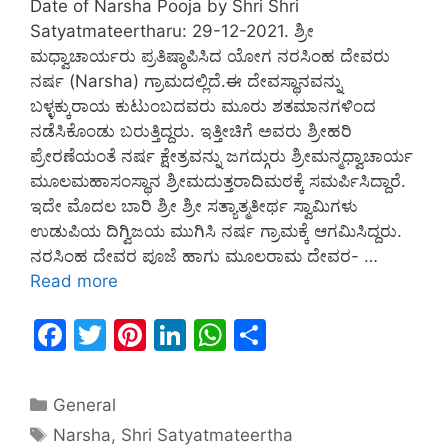
Date of Narsha Pooja by Shri Shri
Satyatmateertharu: 29-12-2021. ಶ್ರೀ
ಮಧ್ವಾಚಾರ್ಯರು ಪ್ರತಿಷ್ಠಾಪಿಸಿದ ಯೋಗ ನರಸಿಂಹ ದೇವರು
ನರ್ಷ (Narsha) ಗ್ರಾಮದಲ್ಲಿದೆ.ಈ ದೇವಸ್ಥಾನವನ್ನು
ಬಳ್ಳಕ್ಕುರಾಯ ಕುಟುಂಬದವರು ಮೂರು ಶತಮಾನಗಳಿಂದ
ನಡೆಸಿಕೊಂಡು ಬರುತ್ತಿದ್ದರು. ಇತ್ತೀಚಿಗೆ ಅವರು ಶ್ರೀಹರಿ
ಪ್ರೇರಣೆಯಂತೆ ನರ್ಷ ಕ್ಷೇತ್ರವನ್ನು ಜಗದ್ಗುರು ಶ್ರೀಮನ್ಮಧ್ವಾಚಾರ್ಯ
ಮೂಲಮಹಾಸಂಸ್ಥಾನ ಶ್ರೀಮದುತ್ತರಾದಿಮಠಕ್ಕೆ ಸಮರ್ಪಿಸಿದ್ದಾರೆ.
ಇದೇ ಮೊದಲ ಬಾರಿ ಶ್ರೀ ಶ್ರೀ ಸತ್ಯಾತ್ಮತೀರ್ಥ ಸ್ವಾಮಿಗಳು
ಉಡುಪಿಯ ದಿಗ್ವಿಜಯ ಮುಗಿಸಿ ನರ್ಷ ಗ್ರಾಮಕ್ಕೆ ಆಗಮಿಸಿದ್ದರು.
ನರಸಿಂಹ ದೇವರ ಪೂಜೆ ಹಾಗು ಮೂಲರಾಮ ದೇವರ- …
Read more
F
T
Pi
Li
W
S
a
w
nt
n
h
h
c
itt
er
k
at
ar
General
e
er
e
e
s
e
Narsha
,
Shri Satyatmateertha