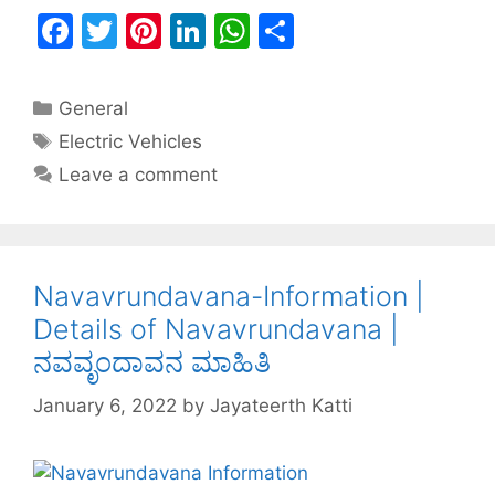
F
T
Pi
Li
W
S
a
w
nt
n
h
h
c
itt
er
k
at
ar
General
e
er
e
e
s
e
Electric Vehicles
b
st
dI
A
Leave a comment
o
n
p
o
p
k
Navavrundavana-Information |
Details of Navavrundavana |
ನವವೃಂದಾವನ ಮಾಹಿತಿ
January 6, 2022
by
Jayateerth Katti