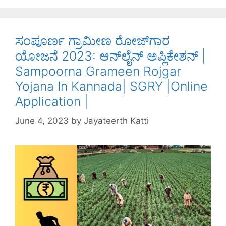
o
n
p
o
p
k
ಸಂಪೂರ್ಣ ಗ್ರಾಮೀಣ ರೋಜ್‌ಗಾರ
ಯೋಜನೆ 2023: ಆನ್‌ಲೈನ್ ಅಪ್ಲಿಕೇಶನ್ |
Sampoorna Grameen Rojgar
Yojana In Kannada| SGRY |Online
Application |
June 4, 2023
by
Jayateerth Katti