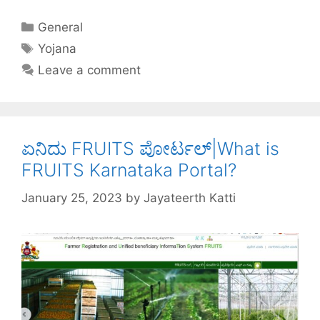
c
itt
er
k
at
ar
General
e
er
e
e
s
e
Yojana
b
st
dI
A
Leave a comment
o
n
p
o
p
k
ಏನಿದು FRUITS ಪೋರ್ಟಲ್|What is
FRUITS Karnataka Portal?
January 25, 2023
by
Jayateerth Katti