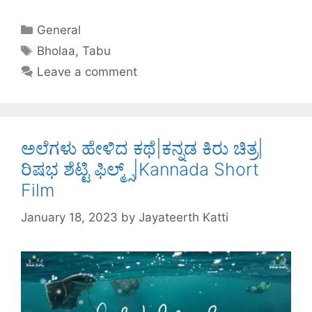
a
w
nt
n
h
h
c
itt
er
k
at
ar
General
e
er
e
e
s
e
Bholaa
,
Tabu
b
st
dI
A
Leave a comment
o
n
p
o
p
k
ಅಲೆಗಳು ಹೇಳಿದ ಕಥೆ|ಕನ್ನಡ ಕಿರು ಚಿತ್ರ|
ರಿಷಭ ಶೆಟ್ಟಿ ಫಿಲ್ಮ್ಸ್|Kannada Short
Film
January 18, 2023
by
Jayateerth Katti