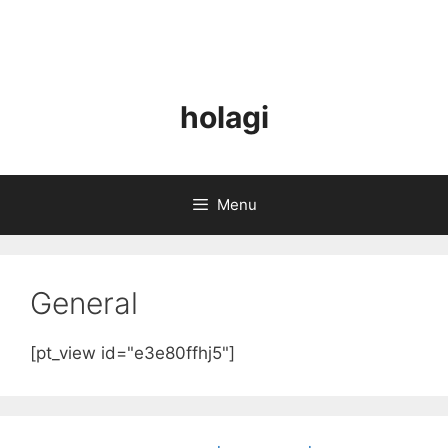
holagi
Menu
General
[pt_view id="e3e80ffhj5"]