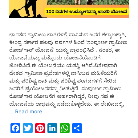
ಭಾರತದ ಗ್ರಾಮೀಣ ಭಾಗಗಳಲ್ಲಿ ವಾಸಿಸುವ ಜನರ ಕಲ್ಯಾಣಕ್ಕಾಗಿ,
ಕೇಂದ್ರ ಸರ್ಕಾರ ಹಲವು ವರ್ಷಗಳ ಹಿಂದೆ ‘ಸಂಪೂರ್ಣ ಗ್ರಾಮೀಣ
ರೋಜ್‌ಗಾರ್ ಯೋಜನೆ’ ಯನ್ನು ಪ್ರಾರಂಭಿಸಿದೆ . ನಂತರ, ಈ
ಯೋಜನೆಯನ್ನು ಮತ್ತೊಂದು ಯೋಜನೆಯೊಂದಿಗೆ
ಜೋಡಿಸಿದೆ.ಈ ಯೋಜನೆಯು ಯಶಸ್ವಿ ಆಗಿದೆ.ವಿಶೇಷವಾಗಿ
ದೇಶದ ಗ್ರಾಮೀಣ ಪ್ರದೇಶಗಳಲ್ಲಿ ವಾಸಿಸುವ ಮಹಿಳೆಯರಿಗೆ
ಮತ್ತು ಪರಿಶಿಷ್ಟ ಜಾತಿ ಮತ್ತು ಪರಿಶಿಷ್ಟ ಪಂಗಡಗಳಿಗೆ ಸೇರಿದ
ಜನರಿಗೆ ಪ್ರಯೋಜನವನ್ನು ನೀಡುತ್ತಿದೆ. ಸಂಪೂರ್ಣ ಗ್ರಾಮೀಣ
ರೋಜ್‌ಗಾರ ಯೋಜನೆಗೆ ಅರ್ಹರಾಗಿದ್ದರೆ, ನೀವು ಸಹ ಈ
ಯೋಜನೆಯ ಲಾಭವನ್ನು ಪಡೆದುಕೊಳ್ಳಬೇಕು. ಈ ಲೇಖನದಲ್ಲಿ,
…
Read more
F
T
Pi
Li
W
S
a
w
nt
n
h
h