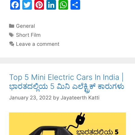
F
T
Pi
Li
W
S
a
w
nt
n
h
h
c
itt
er
k
at
ar
General
e
er
e
e
s
e
Short Film
b
st
dI
A
Leave a comment
o
n
p
o
p
k
Top 5 Mini Electric Cars In India |
ಭಾರತದಲ್ಲಿಯ 5 ಮಿನಿ ಎಲೆಕ್ಟ್ರಿಕ್ ಕಾರುಗಳು
January 23, 2022
by
Jayateerth Katti