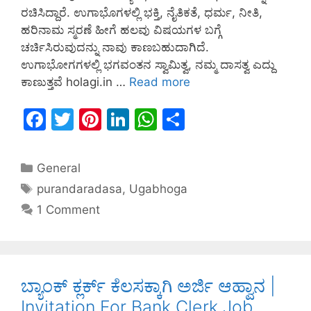
ರಚಿಸಿದ್ದಾರೆ. ಉಗಾಭೊಗಳಲ್ಲಿ ಭಕ್ತಿ, ನೈತಿಕತೆ, ಧರ್ಮ, ನೀತಿ,
ಹರಿನಾಮ ಸ್ಮರಣೆ ಹೀಗೆ ಹಲವು ವಿಷಯಗಳ ಬಗ್ಗೆ
ಚರ್ಚಿಸಿರುವುದನ್ನು ನಾವು ಕಾಣಬಹುದಾಗಿದೆ.
ಉಗಾಭೋಗಗಳಲ್ಲಿ ಭಗವಂತನ ಸ್ವಾಮಿತ್ವ, ನಮ್ಮ ದಾಸತ್ವ ಎದ್ದು
ಕಾಣುತ್ತವೆ holagi.in …
Read more
F
T
Pi
Li
W
S
a
w
nt
n
h
h
c
itt
er
k
at
ar
General
e
er
e
e
s
e
purandaradasa
,
Ugabhoga
b
st
dI
A
1 Comment
o
n
p
o
p
k
ಬ್ಯಾಂಕ್ ಕ್ಲರ್ಕ್ ಕೆಲಸಕ್ಕಾಗಿ ಅರ್ಜಿ ಆಹ್ವಾನ |
Invitation For Bank Clerk Job