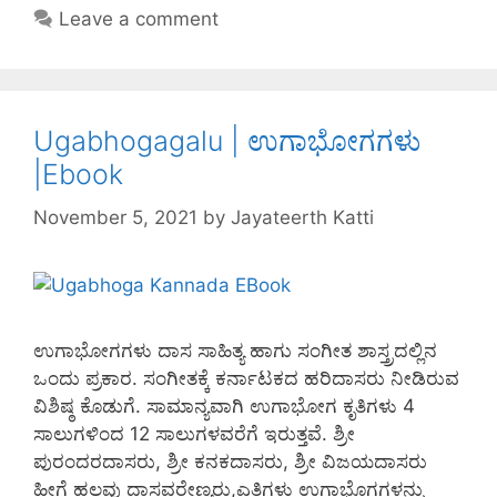
b
st
dI
A
Leave a comment
o
n
p
o
p
k
Ugabhogagalu | ಉಗಾಭೋಗಗಳು
|Ebook
November 5, 2021
by
Jayateerth Katti
ಉಗಾಭೋಗಗಳು ದಾಸ ಸಾಹಿತ್ಯ ಹಾಗು ಸಂಗೀತ ಶಾಸ್ತ್ರದಲ್ಲಿನ
ಒಂದು ಪ್ರಕಾರ. ಸಂಗೀತಕ್ಕೆ ಕರ್ನಾಟಕದ ಹರಿದಾಸರು ನೀಡಿರುವ
ವಿಶಿಷ್ಠ ಕೊಡುಗೆ. ಸಾಮಾನ್ಯವಾಗಿ ಉಗಾಭೋಗ ಕೃತಿಗಳು 4
ಸಾಲುಗಳಿಂದ 12 ಸಾಲುಗಳವರೆಗೆ ಇರುತ್ತವೆ. ಶ್ರೀ
ಪುರಂದರದಾಸರು, ಶ್ರೀ ಕನಕದಾಸರು, ಶ್ರೀ ವಿಜಯದಾಸರು
ಹೀಗೆ ಹಲವು ದಾಸವರೇಣ್ಯರು,ಎತಿಗಳು ಉಗಾಭೊಗಗಳನ್ನು