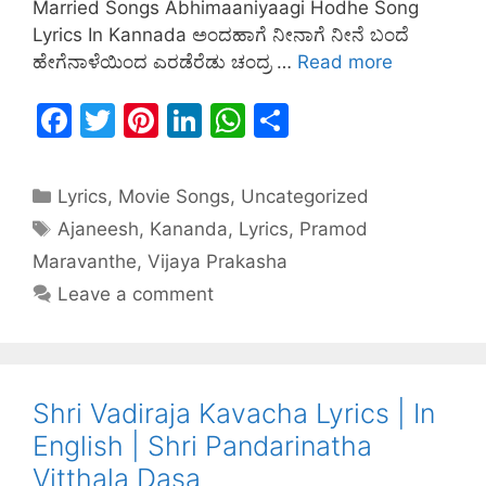
Married Songs Abhimaaniyaagi Hodhe Song
Lyrics In Kannada ಅಂದಹಾಗೆ ನೀನಾಗೆ ನೀನೆ ಬಂದೆ
ಹೇಗೆನಾಳೆಯಿಂದ ಎರಡೆರೆಡು ಚಂದ್ರ …
Read more
F
T
Pi
Li
W
S
a
w
nt
n
h
h
c
itt
er
k
at
ar
Lyrics
,
Movie Songs
,
Uncategorized
e
er
e
e
s
e
Ajaneesh
,
Kananda
,
Lyrics
,
Pramod
b
st
dI
A
Maravanthe
,
Vijaya Prakasha
o
n
p
Leave a comment
o
p
k
Shri Vadiraja Kavacha Lyrics | In
English | Shri Pandarinatha
Vitthala Dasa