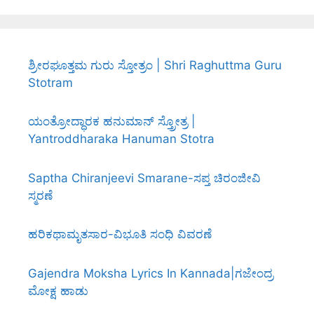
ಶ್ರೀರಘೂತ್ತಮ ಗುರು ಸ್ತೋತ್ರಂ | Shri Raghuttma Guru
Stotram
ಯಂತ್ರೋದ್ಧಾರಕ ಹನುಮಾನ್ ಸ್ತ್ರೋತ್ರ |
Yantroddharaka Hanuman Stotra
Saptha Chiranjeevi Smarane-ಸಪ್ತ ಚಿರಂಜೀವಿ
ಸ್ಮರಣೆ
ಹರಿಕಥಾಮೃತಸಾರ-ವಿಭೂತಿ ಸಂಧಿ ವಿವರಣೆ
Gajendra Moksha Lyrics In Kannada|ಗಜೇಂದ್ರ
ಮೋಕ್ಷ ಹಾಡು