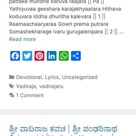
pattake mundhe baruva raajara || Pa ||
Yathiyuvaa geeshara karajakhyaatara Hithava
koduvara iddha dhuritha kalevara || 1 ||
Raamaachaaryaraa Gowri prema putrara
Somashekharage ivaru gurugalenipara || 2 || …
Read more
F
T
Pi
Li
W
S
a
w
nt
n
h
h
c
itt
er
k
at
ar
Devotional
,
Lyrics
,
Uncategorized
e
er
e
e
s
e
Vadiraja
,
vadirajaru
b
st
dI
A
1 Comment
o
n
p
o
p
k
ಶ್ರೀ ವಾದಿರಾಜ ಕವಚ | ಶ್ರೀ ಪಂಢರಿನಾಥ