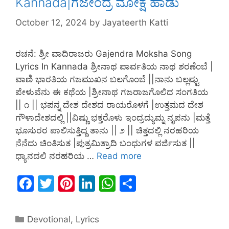
Kannada|ಗಜೇಂದ್ರ ಮೋಕ್ಷ ಹಾಡು
October 12, 2024
by
Jayateerth Katti
ರಚನೆ: ಶ್ರೀ ವಾದಿರಾಜರು Gajendra Moksha Song
Lyrics In Kannada ಶ್ರೀನಾಥ ಪಾರ್ವತಿಯ ನಾಥ ಶರಣೆಂಬೆ |
ವಾಣಿ ಭಾರತಿಯ ಗಜಮುಖನ ಬಲಗೊಂಬೆ ||ನಾನು ಬಲ್ಲಷ್ಟು
ಪೇಳುವೆನು ಈ ಕಥೆಯ |ಶ್ರೀನಾಥ ಗಜರಾಜಗೊಲಿದ ಸಂಗತಿಯ
|| ೧ || ಭಪನ್ನ ದೇಶ ದೇಶದ ರಾಯರೊಳಗೆ |ಉತ್ತಮದ ದೇಶ
ಗೌಳಾದೇಶದಲ್ಲಿ ||ವಿಷ್ಣು ಭಕ್ತರೊಳು ಇಂದ್ರದ್ಯುಮ್ನ ನೃಪನು |ಮತ್ತೆ
ಭೂಸುರರ ಪಾಲಿಸುತ್ತಿದ್ದ ತಾನು || ೨ || ಚಿತ್ತದಲ್ಲಿ ನರಹರಿಯ
ನೆನೆದು ಚಿಂತಿಸುತ |ಪುತ್ರಮಿತ್ರಾದಿ ಬಂಧುಗಳ ವರ್ಜಿಸುತ ||
ಧ್ಯಾನದಲಿ ನರಹರಿಯ …
Read more
F
T
Pi
Li
W
S
a
w
nt
n
h
h
c
itt
er
k
at
ar
Devotional
,
Lyrics