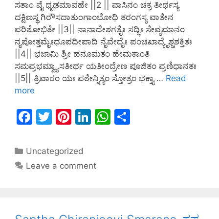
ಸತಾಂ ವೈ ಧೃಢಮಾವಹೇ ||2 || ವಾಸಿನಂ ಚಕ್ರ ತೀರ್ಥಸ್ಯ
ದಕ್ಷಿಣಸ್ಥ ಗಿರೌಸದಾತುಂಗಾಂಬೋಧಿ ತರಂಗಸ್ಯ ವಾತೇನ
ಪರಿಶೋಭಿತೇ ||3|| ನಾನಾದೇಶಗತೈಃ ಸದ್ಭಿಃ ಸೇವ್ಯಮಾನಂ
ನೃಪೋತ್ತಮೈಃಧೂಪದೀಪಾದಿ ನೈವೇದೈಃ ಪಂಚಖಾದ್ಯೈಶ್ಚಶಕ್ತಿತಃ
||4|| ಭಜಾಮಿ ಶ್ರೀ ಹನೂಮತಂ ಹೇಮಕಾಂತಿ
ಸಮಪ್ರಭಮ್ವ್ಯಾಸತೀರ್ಥ ಯತೀಂದ್ರೇಣ ಪೂಜಿತಂ ಪ್ರಣಿಧಾನತಃ
||5|| ತ್ರಿವಾರಂ ಯಃ ಪಠೇನ್ನಿತ್ಯಂ ಸ್ತೋತ್ರಂ ಭಕ್ತ್ಯಾ …
Read
more
F
T
Pi
Li
W
S
a
w
nt
n
h
h
c
itt
er
k
at
ar
Uncategorized
e
er
e
e
s
e
Leave a comment
b
st
dI
A
o
n
p
o
p