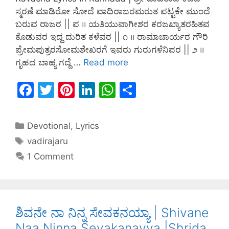
ಸ್ಮರಣೆ ಮಾಡಿರೋ ಸೋದೆ ವಾದಿರಾಜರಮರುತ ಪಟ್ಟಕೇ ಮುಂದೆ
ಬರುವ ರಾಜರ || ಪ ।। ಯತಿಯುವಾಗೀಶರ ಕರಜಖ್ಯಾತರಹಿತವ
ಕೊಡುವರ ಇದ್ದ ದುರಿತ ಕಳೆವರ || ೧ ।। ರಾಮಾಚಾರ್ಯರ ಗೌರಿ
ಪ್ರೇಮಪುತ್ರರಸೋಮಶೇಖರಗೆ ಇವರು ಗುರುಗಳೆನಿಪರ || ೨ ।।
ಗೃಹದ ಬಾಹ್ಯ ಗದ್ದೆ …
Read more
F
T
Pi
Li
W
S
a
w
nt
n
h
h
c
itt
er
k
at
ar
Devotional
,
Lyrics
e
er
e
e
s
e
vadirajaru
b
st
dI
A
1 Comment
o
n
p
o
p
k
ಶಿವನೇ ನಾ ನಿನ್ನ ಸೇವಕನಯ್ಯಾ | Shivane
Naa Ninna Sevakanayya |Shrida