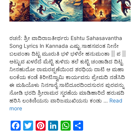
ರಚನೆ: ಶ್ರೀ ವಾದಿರಾಜತೀರ್ಥರು Eshtu Sahasavantha
Song Lyrics In Kannada ಎಷ್ಟು ಸಾಹಸವಂತ ನೀನೇ
ಬಲವಂತಾ ದಿಟ್ಟ ಮೂರುತಿ ಭಳಿ ಭಳಿರೇ ಹನುಮಂತಾ || ಪ ||
ಅಟ್ಟುವ ಖಳರೆದೆ ಮೆಟ್ಟಿ ತುಳಿದು ತಲೆ ಕುಟ್ಟಿ ಚಂಡಾಡಿದ ದಿಟ್ಟ
ನೀನಹುದೋ ರಾಮರಪ್ಪಣೆಯಿಂದ ಶರಧಿಯ ದಾಟಿ ಆ ಮಹಾ
ಲಂಕೆಯ ಕಂಡೆ ಕಿರೀಟಿಸ್ವಾಮಿ ಕಾರ್ಯವನು ಪ್ರೇಮದಿ ನಡೆಸಿದಿ
ಈ ಮಹಿಯೊಳು ನಿನಗಾರೈ ಸಾಟಿದೂರದಿಂದಸುರನ ಪುರವನ್ನು
ನೋಡಿ ಭರದಿ ಶ್ರೀರಾಮರ ಸ್ಮರಣೆಯ ಮಾಡಿಹಾರಿದೆ ಹರುಷದಿ
ಹರಿಸಿ ಲಂಕಿಣಿಯನು ವಾರಿಜಮುಖಿಯನು ಕಂಡು …
Read
more
F
T
Pi
Li
W
S
a
w
nt
n
h
h