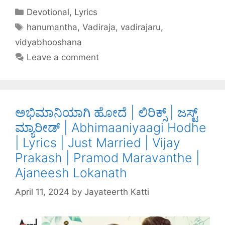
c
itt
er
k
at
ar
Devotional
,
Lyrics
e
er
e
e
s
e
hanumantha
,
Vadiraja
,
vadirajaru
,
b
st
dI
A
vidyabhooshana
o
n
p
Leave a comment
o
p
k
ಅಭಿಮಾನಿಯಾಗಿ ಹೋದೆ | ಲಿರಿಕ್ಸ್ | ಜಸ್ಟ್
ಮ್ಯಾರೀಡ್ | Abhimaaniyaagi Hodhe
| Lyrics | Just Married | Vijay
Prakash | Pramod Maravanthe |
Ajaneesh Lokanath
April 11, 2024
by
Jayateerth Katti