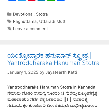
a
w
nt
n
h
h
c
itt
er
k
at
ar
Devotional
,
Stotra
e
er
e
e
s
e
Raghuttama
,
Uttaradi Mutt
b
st
dI
A
Leave a comment
o
n
p
o
p
k
ಯಂತ್ರೋದ್ಧಾರಕ ಹನುಮಾನ್ ಸ್ತ್ರೋತ್ರ |
Yantroddharaka Hanuman Stotra
January 1, 2025
by
Jayateerth Katti
Yantroddharaka Hanuman Stotra In Kannada
ನಮಾಮಿ ದೂತಂ ರಾಮಸ್ಯ ಸುಖದಂ ಚ ಸುರದ್ರುಮಮ್ಪೀನವೃತ್ತ
ಮಹಾಬಾಹುಂ ಸರ್ವ ಶತೃ ನಿವಾರಣಂ ||1|| ನಾನಾರತ್ನ
ಸಮಾಯುಕ್ತಂ ಕುಂಡಲಾದಿ ವಿರಾಜಿತಮ್ಸರ್ವದಾಭೀಷ್ಠದಾತರಾಂ