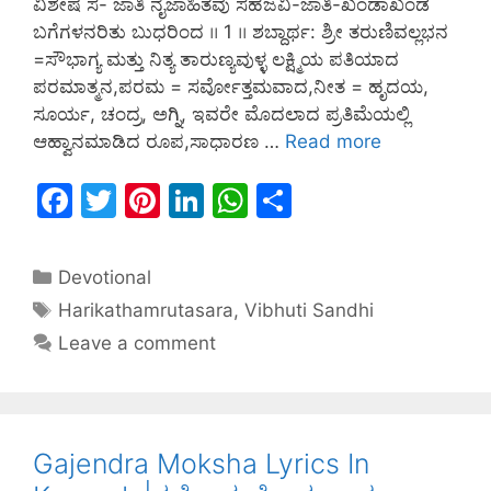
ವಿಶೇಷ ಸ- ಜಾತಿ ನೈಜಾಹಿತವು ಸಹಜವಿ-ಜಾತಿ-ಖಂಡಾಖಂಡ
ಬಗೆಗಳನರಿತು ಬುಧರಿಂದ ।। 1 ।। ಶಬ್ದಾರ್ಥ: ಶ್ರೀ ತರುಣಿವಲ್ಲಭನ
=ಸೌಭಾಗ್ಯ ಮತ್ತು ನಿತ್ಯ ತಾರುಣ್ಯವುಳ್ಳ ಲಕ್ಷ್ಮಿಯ ಪತಿಯಾದ
ಪರಮಾತ್ಮನ,ಪರಮ = ಸರ್ವೋತ್ತಮವಾದ,ನೀತ = ಹೃದಯ,
ಸೂರ್ಯ, ಚಂದ್ರ, ಅಗ್ನಿ, ಇವರೇ ಮೊದಲಾದ ಪ್ರತಿಮೆಯಲ್ಲಿ
ಆಹ್ವಾನಮಾಡಿದ ರೂಪ,ಸಾಧಾರಣ …
Read more
F
T
Pi
Li
W
S
a
w
nt
n
h
h
c
itt
er
k
at
ar
Devotional
e
er
e
e
s
e
Harikathamrutasara
,
Vibhuti Sandhi
b
st
dI
A
Leave a comment
o
n
p
o
p
k
Gajendra Moksha Lyrics In