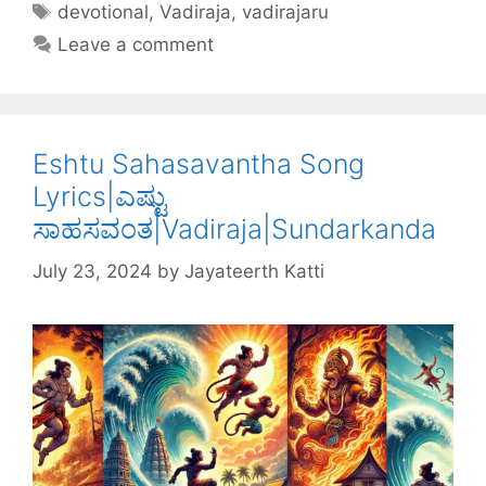
e
er
e
e
s
e
devotional
,
Vadiraja
,
vadirajaru
b
st
dI
A
Leave a comment
o
n
p
o
p
k
Eshtu Sahasavantha Song
Lyrics|ಎಷ್ಟು
ಸಾಹಸವಂತ|Vadiraja|Sundarkanda
July 23, 2024
by
Jayateerth Katti