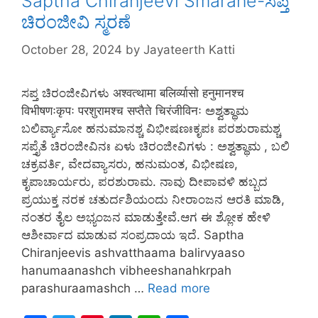
Saptha Chiranjeevi Smarane-ಸಪ್ತ
k
ಚಿರಂಜೀವಿ ಸ್ಮರಣೆ
October 28, 2024
by
Jayateerth Katti
ಸಪ್ತ ಚಿರಂಜೀವಿಗಳು अश्वत्थामा बलिर्व्यासो हनुमानश्च
विभीषणःकृपः परशुरामश्च सप्तैते चिरंजीविनः ಅಶ್ವತ್ಥಾಮ
ಬಲಿರ್ವ್ಯಾಸೋ ಹನುಮಾನಶ್ಚ ವಿಭೀಷಣಃಕೃಪಃ ಪರಶುರಾಮಶ್ಚ
ಸಪ್ತೈತೆ ಚಿರಂಜೀವಿನಃ ಏಳು ಚಿರಂಜೀವಿಗಳು : ಅಶ್ವತ್ಥಾಮ , ಬಲಿ
ಚಕ್ರವರ್ತಿ, ವೇದವ್ಯಾಸರು, ಹನುಮಂತ, ವಿಭೀಷಣ,
ಕೃಪಾಚಾರ್ಯರು, ಪರಶುರಾಮ. ನಾವು ದೀಪಾವಳಿ ಹಬ್ಬದ
ಪ್ರಯುಕ್ತ ನರಕ ಚತುರ್ದಶಿಯಂದು ನೀರಾಂಜನ ಆರತಿ ಮಾಡಿ,
ನಂತರ ತೈಲ ಅಭ್ಯಂಜನ ಮಾಡುತ್ತೇವೆ.ಆಗ ಈ ಶ್ಲೋಕ ಹೇಳಿ
ಆಶೀರ್ವಾದ ಮಾಡುವ ಸಂಪ್ರದಾಯ ಇದೆ. Saptha
Chiranjeevis ashvatthaama balirvyaaso
hanumaanashch vibheeshanahkrpah
parashuraamashch …
Read more