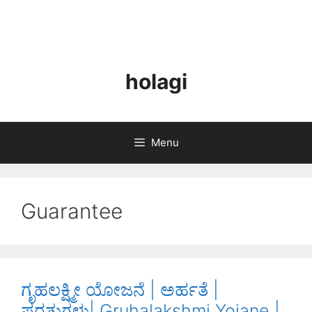
holagi
Menu
Guarantee
ಗೃಹಲಕ್ಷ್ಮೀ ಯೋಜನೆ | ಅರ್ಹತೆ |
ಷರತ್ತುಗಳು| Gruhalakshmi Yojane |