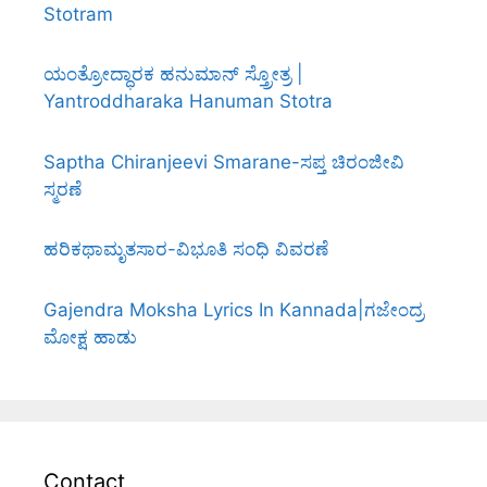
Stotram
ಯಂತ್ರೋದ್ಧಾರಕ ಹನುಮಾನ್ ಸ್ತ್ರೋತ್ರ |
Yantroddharaka Hanuman Stotra
Saptha Chiranjeevi Smarane-ಸಪ್ತ ಚಿರಂಜೀವಿ
ಸ್ಮರಣೆ
ಹರಿಕಥಾಮೃತಸಾರ-ವಿಭೂತಿ ಸಂಧಿ ವಿವರಣೆ
Gajendra Moksha Lyrics In Kannada|ಗಜೇಂದ್ರ
ಮೋಕ್ಷ ಹಾಡು
Contact