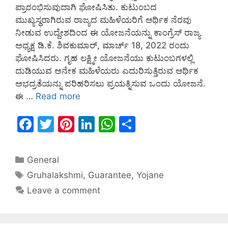
ಪ್ರಾರಂಭಿಸುವುದಾಗಿ ಘೋಷಿಸಿತು. ಕುಟುಂಬದ
ಮುಖ್ಯಸ್ಥರಾಗಿರುವ ರಾಜ್ಯದ ಮಹಿಳೆಯರಿಗೆ ಆರ್ಥಿಕ ನೆರವು
ನೀಡುವ ಉದ್ದೇಶದಿಂದ ಈ ಯೋಜನೆಯನ್ನು ಕಾಂಗ್ರೆಸ್ ರಾಜ್ಯ
ಅಧ್ಯಕ್ಷ ಡಿ.ಕೆ. ಶಿವಕುಮಾರ್, ಮಾರ್ಚ್ 18, 2022 ರಂದು
ಘೋಷಿಸಿದರು. ಗೃಹ ಲಕ್ಷ್ಮೀ ಯೋಜನೆಯು ಕುಟುಂಬಗಳಲ್ಲಿ
ದುಡಿಯುವ ಅನೇಕ ಮಹಿಳೆಯರು ಎದುರಿಸುತ್ತಿರುವ ಆರ್ಥಿಕ
ಅಭದ್ರತೆಯನ್ನು ಪರಿಹರಿಸಲು ಪ್ರಯತ್ನಿಸುವ ಒಂದು ಯೋಜನೆ.
ಈ …
Read more
F
T
Pi
Li
W
S
a
w
nt
n
h
h
c
itt
er
k
at
ar
General
e
er
e
e
s
e
Gruhalakshmi
,
Guarantee
,
Yojane
b
st
dI
A
Leave a comment
o
n
p
o
p