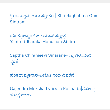
ಶ್ರೀರಘೂತ್ತಮ ಗುರು ಸ್ತೋತ್ರಂ | Shri Raghuttma Guru
Stotram
ಯಂತ್ರೋದ್ಧಾರಕ ಹನುಮಾನ್ ಸ್ತ್ರೋತ್ರ |
Yantroddharaka Hanuman Stotra
Saptha Chiranjeevi Smarane-ಸಪ್ತ ಚಿರಂಜೀವಿ
ಸ್ಮರಣೆ
ಹರಿಕಥಾಮೃತಸಾರ-ವಿಭೂತಿ ಸಂಧಿ ವಿವರಣೆ
Gajendra Moksha Lyrics In Kannada|ಗಜೇಂದ್ರ
ಮೋಕ್ಷ ಹಾಡು