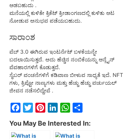
ಆಡಬಹುದು .
ಮನೆಯಲ್ಲಿ ಕುಳಿತೇ ಕ್ರಿಕೆಟ್ ಕ್ರೀಡಾಂಗಣದಲ್ಲಿ ಕುಳಿತು ಆಟ
ನೋಡುವ ಅನುಭವ ಪಡೆಯಬಹುದು.
ಸಾರಾಂಶ
ವೆಬ್ 3.0 ಈಗಿರುವ ಇಂಟರ್ನೆಟ್ ಬಳಕೆಯನ್ನೇ
ಬದಲಾಯಿಸುತ್ತದೆ. ಅದು ಹೆಚ್ಚಿನ ನಂಬಿಕೆಯನ್ನು ಆನ್ಲೈನ್
ವೆವಹಾರಗಳಿಗೆ ಕೊಡುತ್ತದೆ.
ಸೈಬರ್ ವಂಚನೆಗಳಿಗೆ ಕಡಿವಾಣ ಬೀಳುವ ಸಾಧ್ಯತೆ ಇದೆ. NFT
ಗಳು, ಕ್ರಿಪ್ಟೋ ನಾಣ್ಯಗಳು ಮತ್ತು ಹೆಚ್ಚು ಹೆಚ್ಚು ವರ್ಚುಯಲ್
ಜೀವನ ನಡೆಸಲಿದ್ದೇವೆ .
F
T
Pi
Li
W
S
a
w
nt
n
h
h
You May Be Interested In:
c
itt
er
k
at
ar
e
er
e
e
s
e