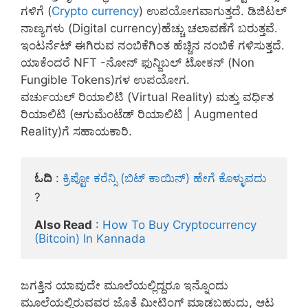
ಗಳಿಗೆ (
Crypto currency
) ಉಪಯೋಗವಾಗುತ್ತದೆ. ಡಿಜಿಟಲ್
ನಾಣ್ಯಗಳು (Digital currency)ಹೆಚ್ಚು ಚಲಾವಣೆಗೆ ಬರುತ್ತವೆ.
ಇಂಟರ್ನೆಟ್ ಈಗಿರುವ ನಂಬಿಕೆಗಿಂತ ಹೆಚ್ಚಿನ ನಂಬಿಕೆ ಗಳಿಸುತ್ತದೆ.
ಯಾಕೆಂದರೆ NFT -ನೋನ್ ಫುನ್ಜಿಬಲ್ ಟೋಕನ್ (Non
Fungible Tokens)ಗಳ ಉಪಯೋಗ.
ವರ್ಚುಯಲ್ ರಿಯಾಲಿಟಿ (Virtual Reality) ಮತ್ತು ವರ್ಧಿತ
ರಿಯಾಲಿಟಿ (ಆಗುಮೆಂಟೆಡ್ ರಿಯಾಲಿಟಿ | Augmented
Reality)ಗೆ ಸಹಾಯಕಾರಿ.
ಓದಿ
 : 
ಕ್ರಿಪ್ಟೋ ಕರೆನ್ಸಿ (ಬಿಟ್ ಕಾಯಿನ್) ಹೇಗೆ ಕೊಳ್ಳುವದು
?

Also Read
 : 
How To Buy Cryptocurrency 
(Bitcoin) In Kannada
ಜಗತ್ತಿನ ಯಾವುದೇ ಮೂಲೆಯಲ್ಲಿದ್ದರೂ ಇನ್ನೊಂದು
ಮೂಲೆಯಲ್ಲಿರುವವರ ಜೊತೆ ಮೀಟಿಂಗ್ ಮಾಡಬಹುದು, ಆಟ