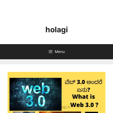
holagi
Menu