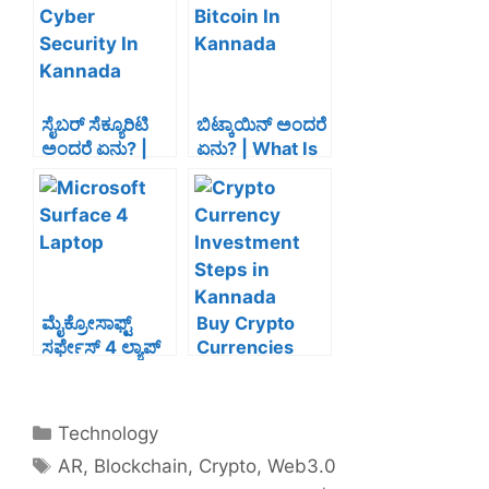
b
st
dI
A
o
n
p
o
p
k
ಸೈಬರ್ ಸೆಕ್ಯೂರಿಟಿ
ಬಿಟ್ಕಾಯಿನ್ ಅಂದರೆ
ಅಂದರೆ ಏನು? |
ಏನು? | What Is
What Is Cyber
Bitcoin In
Security In
Kannada
Kannada
ಮೈಕ್ರೋಸಾಫ್ಟ್
Buy Crypto
ಸರ್ಫೇಸ್ 4 ಲ್ಯಾಪ್
Currencies
ಟಾಪ್ |
Easy Way|
Microsoft
ಕ್ರಿಪ್ಟೋಕರೆನ್ಸಿನಲ್ಲಿ
Surface 4
ಇನ್ವೆಸ್ಟ್ ಹೇಗೆ
Technology
Laptop Details
ಮಾಡಬಹುದು
AR
,
Blockchain
,
Crypto
,
Web3.0
In Kannada