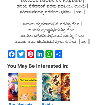
ಮರೆಯದಲೆ ಮಾಧವನ ನೆನೆ ಕಂಡ್ಯ ಮನವೆ |
ಹರಿಯ ನೆನೆದವರಿಗೆ ಪರಮ ಪದವಿಯು ಉಂಟು |
ಕರಿರಾಜವರದನ್ನ ಶರಣೆಂದು ಭಜಿಸು || ೪೯ ||
ಜಯತು ದ್ರುವರಾಯನಿಗೆ ವರವಿತ್ತ ದೇವ |
ಜಯತು ಪ್ರಲ್ಹಾದಭಯವಿತ್ತ ದೇವ |
ಜಯತು ದ್ರೌಪದಿಯಭಿಮಾನ ಕಾಯ್ದು ದೇವಾ
ಜಯತು ಜಯ ಹಯವದನ ಶ್ರೀವಾಸುದೇವ || ೫೦ ||
F
T
Pi
Li
W
S
a
w
nt
n
h
h
You May Be Interested In:
c
itt
er
k
at
ar
e
er
e
e
s
e
b
st
dI
A
o
n
p
o
p
Shri Vadiraja
Eshtu