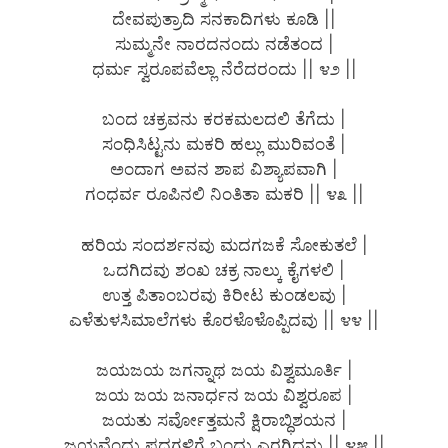
ದೇವಪುತ್ರಾದಿ ಸನಕಾದಿಗಳು ಕೂಡಿ ||
ಸುಮ್ಮನೇ ನಾರದನಂದು ನಡೆತಂದ |
ಧರ್ಮ ಸ್ವರೂಪವೆಲ್ಲಾ ನೆರೆದರಂದು || ೪೨ ||
ಬಂದ ಚಕ್ರವನು ಕರಕಮಲದಲಿ ತೆಗೆದು |
ಸಂಧಿಸಿಟ್ಟನು ಮಕರಿ ಹಲ್ಲು ಮುರಿವಂತೆ |
ಅಂದಾಗ ಅವನ ಶಾಪ ವಿಶ್ಯಾಪವಾಗಿ |
ಗಂಧರ್ವ ರೂಪಿನಲಿ ನಿಂತಿತಾ ಮಕರಿ || ೪೩ ||
ಹರಿಯ ಸಂದರ್ಶನವು ಮದಗಜಕೆ ಸೋಕುತಲೆ |
ಒದಗಿದವು ಶಂಖ ಚಕ್ರ ನಾಲ್ಕು ಕೈಗಳಲಿ |
ಉತ್ತ ಪಿತಾಂಬರವು ಕಿರೀಟ ಕುಂಡಲವು |
ಎಳೆತುಳಸಿಮಾಲೆಗಳು ಕೊರಳೊಳೊಪ್ಪಿದವು || ೪೪ ||
ಜಯಜಯ ಜಗನ್ನಾಥ ಜಯ ವಿಶ್ವಮೂರ್ತಿ |
ಜಯ ಜಯ ಜನಾರ್ಧನ ಜಯ ವಿಶ್ವರೂಪ |
ಜಯತು ಸರ್ವೋತ್ತಮನೆ ಕ್ಷಿರಾಬ್ಧಿಶಯನ |
ಜಯವೆಂದು ಪದಗಳಿಗೆ ಬಂದು ಎರಗಿದನು || ೪೫ ||