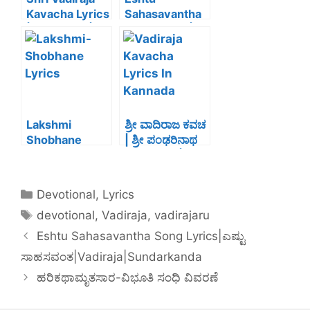
k
Kavacha Lyrics
Sahasavantha
| In English |
Song Lyrics|
Shri
ಎಷ್ಟು
Pandarinatha
ಸಾಹಸವಂತ|Vadir
Vitthala Dasa
aja|Sundarkan
da
Lakshmi
ಶ್ರೀ ವಾದಿರಾಜ ಕವಚ
Shobhane
| ಶ್ರೀ ಪಂಢರಿನಾಥ
Lyrics
ವಿಠಲದಾಸರು|Vadi
|Kannada |
raja Kavacha |
English |ಲಕ್ಷ್ಮೀ
Lyrics In
Devotional
,
Lyrics
ಶೋಭಾನೆ | ಶ್ರೀ
Kannada
devotional
,
Vadiraja
,
vadirajaru
ವಾದಿರಾಜತೀರ್ಥರು
Eshtu Sahasavantha Song Lyrics|ಎಷ್ಟು
ಸಾಹಸವಂತ|Vadiraja|Sundarkanda
ಹರಿಕಥಾಮೃತಸಾರ-ವಿಭೂತಿ ಸಂಧಿ ವಿವರಣೆ