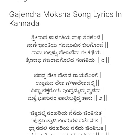
Gajendra Moksha Song Lyrics In
Kannada
ಶ್ರೀನಾಥ ಪಾರ್ವತಿಯ ನಾಥ ಶರಣೆಂಬೆ |
ವಾಣಿ ಭಾರತಿಯ ಗಜಮುಖನ ಬಲಗೊಂಬೆ ||
ನಾನು ಬಲ್ಲಷ್ಟು ಪೇಳುವೆನು ಈ ಕಥೆಯ |
ಶ್ರೀನಾಥ ಗಜರಾಜಗೊಲಿದ ಸಂಗತಿಯ || ೧ ||
ಭಪನ್ನ ದೇಶ ದೇಶದ ರಾಯರೊಳಗೆ |
ಉತ್ತಮದ ದೇಶ ಗೌಳಾದೇಶದಲ್ಲಿ ||
ವಿಷ್ಣು ಭಕ್ತರೊಳು ಇಂದ್ರದ್ಯುಮ್ನ ನೃಪನು |
ಮತ್ತೆ ಭೂಸುರರ ಪಾಲಿಸುತ್ತಿದ್ದ ತಾನು || ೨ ||
ಚಿತ್ತದಲ್ಲಿ ನರಹರಿಯ ನೆನೆದು ಚಿಂತಿಸುತ |
ಪುತ್ರಮಿತ್ರಾದಿ ಬಂಧುಗಳ ವರ್ಜಿಸುತ ||
ಧ್ಯಾನದಲಿ ನರಹರಿಯ ನೆನೆದು ಚಿಂತಿಸುತ |