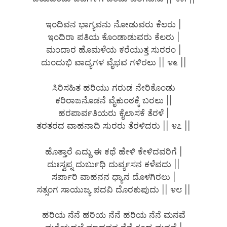
ಇಂದಿವನ ಭಾಗ್ಯವನು ನೋಡುವರು ಕೆಲರು |
ಇಂದಿರಾ ಪತಿಯ ಕೊಂಡಾಡುವರು ಕೆಲರು |
ಮಂದಾರ ಹೊಮಳೆಯ ಕರೆಯುತ್ತ ಸುರರಂ |
ದುಂದುಭಿ ವಾದ್ಯಗಳ ವೈಭವ ಗಳಿರಲು || ೪೬ ||
ಸಿರಿಸಹಿತ ಹರಿಯು ಗರುಡ ನೇರಿಕೊಂಡು
ಕರಿರಾಜನೊಡನೆ ವೈಕುಂಠಕ್ಕೆ ಬರಲು ||
ಹರಪಾರ್ವತಿಯರು ಕೈಲಾಸಕೆ ತೆರಳೆ |
ತರತರದ ವಾಹನಾದಿ ಸುರರು ತೆರಳಿದರು || ೪೭ ||
ಹೊತ್ತಾರೆ ಎದ್ದು ಈ ಕಥೆ ಹೇಳಿ ಕೇಳಿದವರಿಗೆ |
ದುಃಸ್ವಪ್ನ ದುರ್ಬುಧಿ ದುರ್ವ್ಯಸನ ಕಳೆವದು ||
ಸರ್ಪಾರಿ ವಾಹನನ ಧ್ಯಾನ ದೊಳಗಿರಲು |
ಸತ್ಸಂಗ ಸಾಯುಜ್ಯ ಪದವಿ ದೊರಕುಪುದು || ೪೮ ||
ಹರಿಯ ನೆನೆ ಹರಿಯ ನೆನೆ ಹರಿಯ ನೆನೆ ಮನವೆ