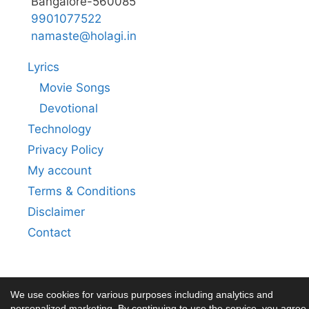
Bangalore-560085
9901077522
namaste@holagi.in
Lyrics
Movie Songs
Devotional
Technology
Privacy Policy
My account
Terms & Conditions
Disclaimer
Contact
We use cookies for various purposes including analytics and
personalized marketing. By continuing to use the service, you agree 