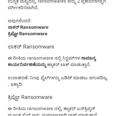
ಉನ್ನತ ಮಟ್ಟದಲ್ಲಿ, ransomwares ಅನ್ನು 2 ಪ್ರಕಾರಗಳನ್ನಾಗಿ
ವರ್ಗೀಕರಿಸಲಾಗಿದೆ.
ಅವುಗಳೆಂದರೆ:
ಲಾಕರ್ Ransomware
ಕ್ರಿಪ್ಟೋ Ransomware
ಲಾಕರ್ Ransomware
ಈ ರೀತಿಯ ransomware ನಲ್ಲಿ ಸಿಸ್ಟಮ್‌ಗಳ
ಸಾಮಾನ್ಯ
ಕಾರ್ಯನಿರ್ವಹಣೆಯನ್ನು
ಹ್ಯಾಕರ್‌ ಲಾಕ್ ಮಾಡುತ್ತಾನೆ.
ಉದಾಹರಣೆ: ನೀವು ಫೈಲ್‌ಗಳನ್ನು ಎಡಿಟ್ ಮಾಡಲು ಆಗುವದಿಲ್ಲ.
, ಇತ್ಯಾದಿ.
ಕ್ರಿಪ್ಟೋ Ransomware
ಈ ರೀತಿಯ ransomware ನಲ್ಲಿ, ಹ್ಯಾಕರ್ ಎನ್‌ಕ್ರಿಪ್ಶನ್
ಮೂಲಕ ಫೈಲ್ ಅನ್ನು ಸಂಪೂರ್ಣವಾಗಿ ಲಾಕ್ ಮಾಡುತ್ತಾನೆ.