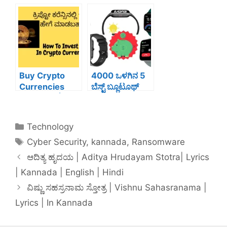
Ransomware
What Is Cyber
Guidance
Security In
Kannada
Buy Crypto
4000 ಒಳಗಿನ 5
Currencies
ಬೆಸ್ಟ್ ಬ್ಲೂಟೂಥ್
Easy Way|
ಕಾಲಿಂಗ ಸ್ಮಾರ್ಟ್
ಕ್ರಿಪ್ಟೋಕರೆನ್ಸಿನಲ್ಲಿ
ವಾಚುಗಳು | Best
ಇನ್ವೆಸ್ಟ್ ಹೇಗೆ
5 Bluetooth
Technology
ಮಾಡಬಹುದು
Calling Smart
Cyber Security
,
kannada
,
Ransomware
Watches
Below 4000
ಆದಿತ್ಯ ಹೃದಯ | Aditya Hrudayam Stotra| Lyrics
| Kannada | English | Hindi
ವಿಷ್ಣು ಸಹಸ್ರನಾಮ ಸ್ತೋತ್ರ | Vishnu Sahasranama |
Lyrics | In Kannada