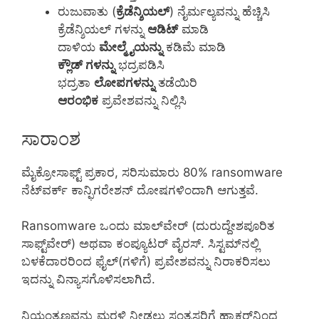
ರುಜುವಾತು (
ಕ್ರೆಡೆನ್ಶಿಯಲ್
) ನೈರ್ಮಲ್ಯವನ್ನು ಹೆಚ್ಚಿಸಿ
ಕ್ರೆಡೆನ್ಶಿಯಲ್ ಗಳನ್ನು
ಆಡಿಟ್
ಮಾಡಿ
ದಾಳಿಯ
ಮೇಲ್ಮೈಯನ್ನು
ಕಡಿಮೆ ಮಾಡಿ
ಕ್ಲೌಡ್ ಗಳನ್ನು
ಭದ್ರಪಡಿಸಿ
ಭದ್ರತಾ
ಲೋಪಗಳನ್ನು
ತಡೆಯಿರಿ
ಆರಂಭಿಕ
ಪ್ರವೇಶವನ್ನು ನಿಲ್ಲಿಸಿ
ಸಾರಾಂಶ
ಮೈಕ್ರೋಸಾಫ್ಟ್ ಪ್ರಕಾರ, ಸರಿಸುಮಾರು 80% ransomware
ನೆಟ್‌ವರ್ಕ್ ಕಾನ್ಫಿಗರೇಶನ್ ದೋಷಗಳಿಂದಾಗಿ ಆಗುತ್ತವೆ.
Ransomware ಒಂದು ಮಾಲ್‌ವೇರ್ (ದುರುದ್ದೇಶಪೂರಿತ
ಸಾಫ್ಟ್‌ವೇರ್) ಅಥವಾ ಕಂಪ್ಯೂಟರ್ ವೈರಸ್. ಸಿಸ್ಟಮ್‌ನಲ್ಲಿ
ಬಳಕೆದಾರರಿಂದ ಫೈಲ್(ಗಳಿಗೆ) ಪ್ರವೇಶವನ್ನು ನಿರಾಕರಿಸಲು
ಇದನ್ನು ವಿನ್ಯಾಸಗೊಳಿಸಲಾಗಿದೆ.
ನಿಯಂತ್ರಣವನ್ನು ಮರಳಿ ನೀಡಲು ಸಂತ್ರಸ್ತರಿಗೆ ಹ್ಯಾಕರ್‌ನಿಂದ