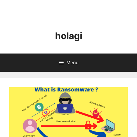
holagi
Menu