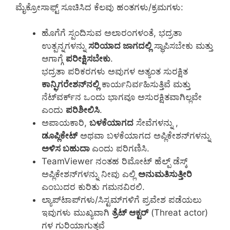
ಮೈಕ್ರೋಸಾಫ್ಟ್ ಸೂಚಿಸಿದ ಕೆಲವು ಹಂತಗಳು/ಕ್ರಮಗಳು:
ಹೊಗೆಗೆ ಸ್ಪಂದಿಸುವ ಅಲಾರಂಗಳಂತೆ, ಭದ್ರತಾ
ಉತ್ಪನ್ನಗಳನ್ನು
ಸರಿಯಾದ ಜಾಗದಲ್ಲಿ
ಸ್ಥಾಪಿಸಬೇಕು ಮತ್ತು
ಆಗಾಗ್ಗೆ
ಪರೀಕ್ಷಿಸಬೇಕು
.
ಭದ್ರತಾ ಪರಿಕರಗಳು ಅವುಗಳ ಅತ್ಯಂತ ಸುರಕ್ಷಿತ
ಕಾನ್ಫಿಗರೇಶನ್‌ನಲ್ಲಿ
ಕಾರ್ಯನಿರ್ವಹಿಸುತ್ತಿವೆ ಮತ್ತು
ನೆಟ್‌ವರ್ಕ್‌ನ ಒಂದು ಭಾಗವೂ ಅಸುರಕ್ಷಿತವಾಗಿಲ್ಲವೇ
ಎಂದು
ಪರಿಶೀಲಿಸಿ
.
ಅಪಾಯಕಾರಿ,
ಬಳಕೆಯಾಗದ
ಸೇವೆಗಳನ್ನು ,
ಡೂಪ್ಲಿಕೇಟ್
ಅಥವಾ ಬಳಕೆಯಾಗದ ಅಪ್ಲಿಕೇಶನ್‌ಗಳನ್ನು
ಅಳಿಸ ಬಹುದಾ
ಎಂದು ಪರಿಗಣಿಸಿ.
TeamViewer ನಂತಹ ರಿಮೋಟ್ ಹೆಲ್ಪ್ ಡೆಸ್ಕ್
ಅಪ್ಲಿಕೇಶನ್‌ಗಳನ್ನು ನೀವು ಎಲ್ಲಿ
ಅನುಮತಿಸುತ್ತೀರಿ
ಎಂಬುದರ ಕುರಿತು ಗಮನವಿರಲಿ.
ಲ್ಯಾಪ್‌ಟಾಪ್‌ಗಳು/ಸಿಸ್ಟಮ್‌ಗಳಿಗೆ ಪ್ರವೇಶ ಪಡೆಯಲು
ಇವುಗಳು ಮುಖ್ಯವಾಗಿ
ತ್ರೆಟ್ ಆಕ್ಟರ್
(Threat actor)
ಗಳ ಗುರಿಯಾಗುತ್ತವೆ