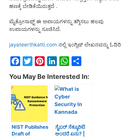
ಹಣಕ್ಕೆ ಬೇಡಿಕೆಯಿರುತ್ತದೆ .
ಮೈಕ್ರೋಸಾಫ್ಟ್ ಈ ಅಪಾಯಗಳನ್ನು ತಗ್ಗಿಸಲು ಹಲವು
ಉಪಾಯಗಳನ್ನು ಸೂಚಿಸಿದೆ.
jayateerthkatti.com
ನಲ್ಲಿ ಇಂಗ್ಲಿಷ್ ಲೇಖನವನ್ನು ಓದಿರಿ
F
T
Pi
Li
W
S
a
w
nt
n
h
h
You May Be Interested In:
c
itt
er
k
at
ar
e
er
e
e
s
e
b
st
dI
A
o
n
p
o
p
k
NIST Publishes
ಸೈಬರ್ ಸೆಕ್ಯೂರಿಟಿ
Draft of
ಅಂದರೆ ಏನು? |