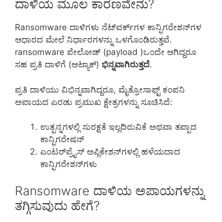
ದಾಳಿಯ ಮೂಲ ಕಾರಣವೇನು?
Ransomware ದಾಳಿಗಳು ನೆಟ್‌ವರ್ಕ್‌ಗಳ ಕಾನ್ಫಿಗರೇಶನ್‌ಗಳ
ಆಧಾರದ ಮೇಲೆ ನಿರ್ಧಾರಗಳನ್ನು ಒಳಗೊಂಡಿರುತ್ತವೆ.
ransomware ಪೇಲೋಡ್ (payload )ಒಂದೇ ಆಗಿದ್ದರೂ
ಸಹ ಪ್ರತಿ ದಾಳಿಗೆ (ಅಟ್ಯಾಕ್)
ಭಿನ್ನವಾಗಿರುತ್ತದೆ
.
ಪ್ರತಿ ದಾಳಿಯು ವಿಭಿನ್ನವಾಗಿದ್ದರೂ, ಮೈಕ್ರೋಸಾಫ್ಟ್ ಕಂಪನಿ
ಅಪಾಯದ ಎರಡು ಪ್ರಮುಖ ಕ್ಷೇತ್ರಗಳನ್ನು ಸೂಚಿಸಿದೆ:
ಉತ್ಪನ್ನಗಳಲ್ಲಿ ಸುರಕ್ಷತೆ ಇಲ್ಲದಿರುವಿಕೆ ಅಥವಾ ತಪ್ಪಾದ
ಕಾನ್ಫಿಗರೇಷನ್
ಎಂಟರ್‌ಪ್ರೈಸ್ ಅಪ್ಲಿಕೇಶನ್‌ಗಳಲ್ಲಿ ಹಳೆಯದಾದ
ಕಾನ್ಫಿಗರೇಶನ್‌ಗಳು
Ransomware ದಾಳಿಯ ಅಪಾಯಗಳನ್ನು
ತಗ್ಗಿಸುವುದು ಹೇಗೆ?