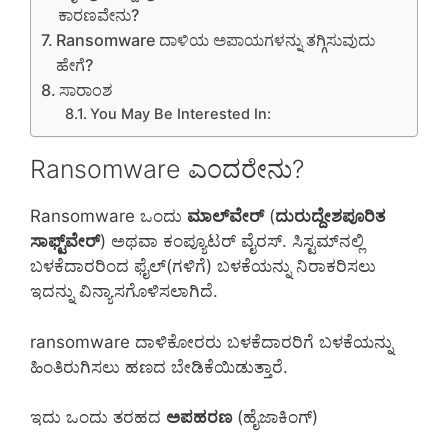
ಕಾರಣವೇನು?
Ransomware ದಾಳಿಯ ಅಪಾಯಗಳನ್ನು ತಗ್ಗಿಸುವುದು
ಹೇಗೆ?
ಸಾರಾಂಶ
You May Be Interested In:
Ransomware ಎಂದರೇನು?
Ransomware ಒಂದು
ಮಾಲ್‌ವೇರ್
(
ದುರುದ್ದೇಶಪೂರಿತ
ಸಾಫ್ಟ್‌ವೇರ್
) ಅಥವಾ ಕಂಪ್ಯೂಟರ್ ವೈರಸ್. ಸಿಸ್ಟಮ್‌ನಲ್ಲಿ
ಬಳಕೆದಾರರಿಂದ ಫೈಲ್(ಗಳಿಗೆ) ಬಳಕೆಯನ್ನು ನಿರಾಕರಿಸಲು
ಇದನ್ನು ವಿನ್ಯಾಸಗೊಳಿಸಲಾಗಿದೆ.
ransomware ದಾಳಿಕೋರರು ಬಳಕೆದಾರರಿಗೆ ಬಳಕೆಯನ್ನು
ಹಿಂತಿರುಗಿಸಲು ಹಣದ ಬೇಡಿಕೆಯಿಡುತ್ತಾರೆ.
ಇದು ಒಂದು ತರಹದ
ಅಪಹರಣ
(ಹೈಜಾಕಿಂಗ್)