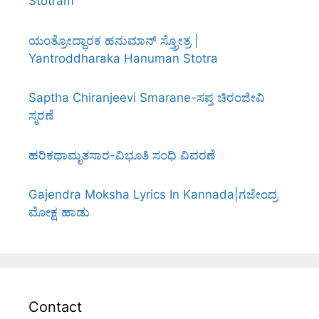
Stotram
ಯಂತ್ರೋದ್ಧಾರಕ ಹನುಮಾನ್ ಸ್ತ್ರೋತ್ರ |
Yantroddharaka Hanuman Stotra
Saptha Chiranjeevi Smarane-ಸಪ್ತ ಚಿರಂಜೀವಿ
ಸ್ಮರಣೆ
ಹರಿಕಥಾಮೃತಸಾರ-ವಿಭೂತಿ ಸಂಧಿ ವಿವರಣೆ
Gajendra Moksha Lyrics In Kannada|ಗಜೇಂದ್ರ
ಮೋಕ್ಷ ಹಾಡು
Contact