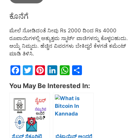
ಕೊನೆಗೆ
ಮೇಲೆ ನೋಡಿದಂತೆ ನೀವು Rs 2000 ದಿಂದ Rs 4000
ರೂಪಾಯಿಗಳಲ್ಲಿ ಅತ್ಯುತ್ತಮ ಸ್ಮಾರ್ಟ್ ವಾಚಿಗಳನ್ನು ಕೊಳ್ಳಬಹುದು.
ಆಯ್ಕೆ ನಿಮ್ಮದು. ಹೆಚ್ಚಿನ ವಿವರಗಳು ಬೇಕಿದ್ದರೆ ಕೆಳಗಡೆ ಕಮೆಂಟ್
ಮಾಡಿ ತಿಳಿಸಿ.
F
T
Pi
Li
W
S
a
w
nt
n
h
h
You May Be Interested In:
c
itt
er
k
at
ar
e
er
e
e
s
e
b
st
dI
A
o
n
p
o
p
ಸೈಬರ್ ಸೆಕ್ಯೂರಿಟಿ
ಬಿಟ್ಕಾಯಿನ್ ಅಂದರೆ