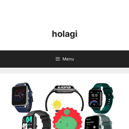
holagi
Menu