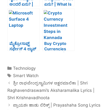
k
ಅಂದರೆ ಏನು? |
ಏನು? | What Is
What Is Cyber
Bitcoin In
Security In
Kannada
Kannada
ಮೈಕ್ರೋಸಾಫ್ಟ್
Buy Crypto
ಸರ್ಫೇಸ್ 4 ಲ್ಯಾಪ್
Currencies
ಟಾಪ್ |
Easy Way|
Microsoft
ಕ್ರಿಪ್ಟೋಕರೆನ್ಸಿನಲ್ಲಿ
Surface 4
ಇನ್ವೆಸ್ಟ್ ಹೇಗೆ
Technology
Laptop Details
ಮಾಡಬಹುದು
Smart Watch
In Kannada
English
ಶ್ರೀ ರಾಘವೇಂದ್ರಸ್ವಾಮಿಗಳ ಅಕ್ಷರಮಾಲಿಕಾ | Shri
Raghavendraswami’s Aksharamalika Lyrics |
Shri Krishnavadhoota
ಪ್ರಾಯಶಃ ಹಾಡು ಲಿರಿಕ್ಸ್ | Prayashaha Song Lyrics