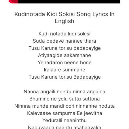
Kudinotada Kidi Sokisi Song Lyrics In
English
Kudi notada kidi sokisi
Suda bedave nannee thara
Tusu Karune torisu badapayige
Atiyaagide aakarshane
Yenadaroo neene hone
Iralaare summane
Tusu Karune torisu Badapayige
Nanna angaili needu ninna angaina
Bhumine ne yelu suttu suttona
Ninnna munde mandi oori ninnanne noduta
Kalevaase sampurna Ee jeevitha
Yeduralli neeninthu
Naguvaaga naantu asahaayaka