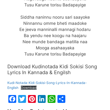
Tusu Karune torisu Badapayige
Siddha naninnu nooru sari saayoke
Ninnannu omme bheti maadoke
Ee jeeva manninalli mannagi hodaru
Ba yendu nee koogu na haajaru
Nee munde bandaga matilla naa
Mooga asahaayaka
Tusu Karune torisu Badapayige
Download Kudinotada Kidi Sokisi Song
Lyrics In Kannada & Engilsh
Kudi-Notada-Kidi-Sokisi-Song-Lyrics-In-Kannada-
English
Download
F
T
Pi
Li
W
S
a
w
nt
n
h
h