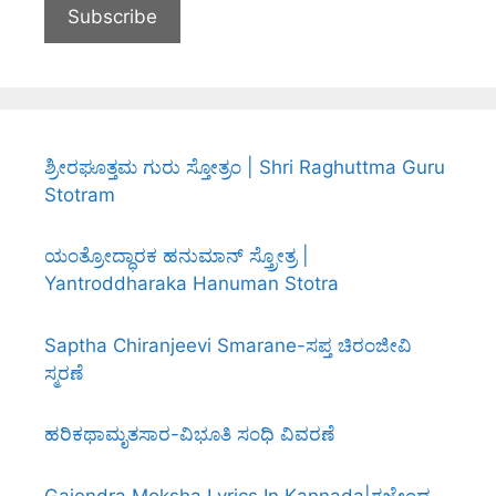
ಶ್ರೀರಘೂತ್ತಮ ಗುರು ಸ್ತೋತ್ರಂ | Shri Raghuttma Guru
Stotram
ಯಂತ್ರೋದ್ಧಾರಕ ಹನುಮಾನ್ ಸ್ತ್ರೋತ್ರ |
Yantroddharaka Hanuman Stotra
Saptha Chiranjeevi Smarane-ಸಪ್ತ ಚಿರಂಜೀವಿ
ಸ್ಮರಣೆ
ಹರಿಕಥಾಮೃತಸಾರ-ವಿಭೂತಿ ಸಂಧಿ ವಿವರಣೆ
Gajendra Moksha Lyrics In Kannada|ಗಜೇಂದ್ರ