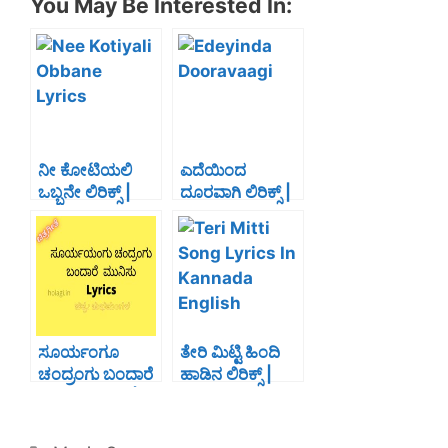
You May Be Interested In:
c
itt
er
k
at
ar
e
er
e
e
s
e
b
st
dI
A
o
n
p
o
p
k
ನೀ ಕೋಟಿಯಲಿ
ಎದೆಯಿಂದ
ಒಬ್ಬನೇ ಲಿರಿಕ್ಸ್ |
ದೂರವಾಗಿ ಲಿರಿಕ್ಸ್ |
Nee Kotiyali
Edeyinda
Obbane Lyrics
Dooravaagi
In Kannada-
Lyrics In
Kotigobba3
Kannada-Hero
ಸೂರ್ಯಂಗೂ
ತೇರಿ ಮಿಟ್ಟಿ ಹಿಂದಿ
ಚಂದ್ರಂಗು ಬಂದಾರೆ
ಹಾಡಿನ ಲಿರಿಕ್ಸ್ |
ಮುನಿಸು ಲಿರಿಕ್ಸ್ |
Teri Mitti Song
Sooryangu
Lyrics In
Chandrangu
Kannada