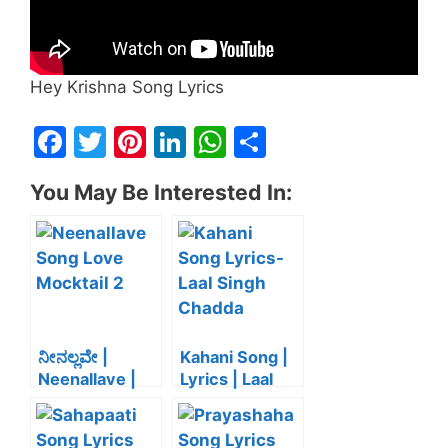
Hey Krishna Song Lyrics
F
T
Pi
Li
W
S
a
w
nt
n
h
h
You May Be Interested In:
c
itt
er
k
at
ar
e
er
e
e
s
e
b
st
dI
A
o
n
p
o
p
k
ನೀನಲ್ಲವೇ |
Kahani Song |
Neenallave |
Lyrics | Laal
Lyrics |
Singh Chadda |
Kannada |
English |
English | Love
Kannada |