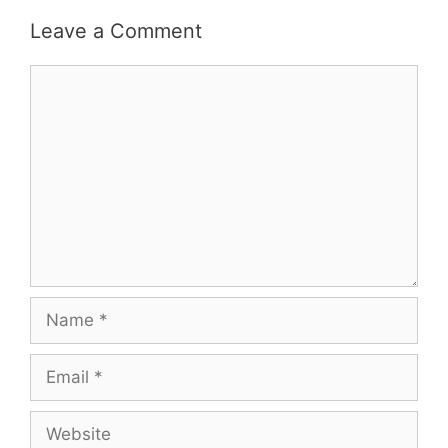
Leave a Comment