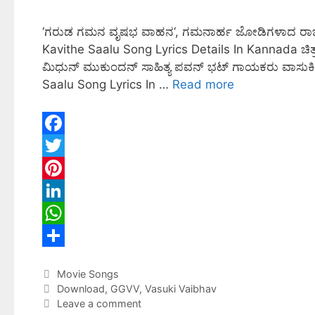
‘ಗರುಡ ಗಮನ ವೃಷಭ ವಾಹನ‘, ಗಮನಾರ್ಹ ಜೋಡಿಗಳಾದ ರಾಜ್ ಬಿ ಶ
Kavithe Saalu Song Lyrics Details In Kannada 
ಮಿಧುನ್ ಮುಕುಂದನ್ ಸಾಹಿತ್ಯ ಪವನ್ ಭಟ್ ಗಾಯಕರು ವಾಸುಕಿ ವ
Saalu Song Lyrics In …
Read more
F
a
T
c
w
P
e
i
i
L
b
t
n
i
W
o
t
t
n
h
S
Movie Songs
o
e
e
k
a
h
Download
,
GGVV
,
Vasuki Vaibhav
k
r
r
e
t
a
Leave a comment