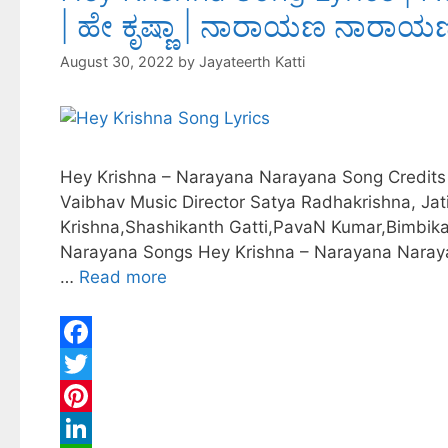
| ಹೇ ಕೃಷ್ಣಾ | ನಾರಾಯಣ ನಾರಾಯಣ
August 30, 2022
by
Jayateerth Katti
Hey Krishna – Narayana Narayana Song Credits
Vaibhav Music Director Satya Radhakrishna, Jat
Krishna,Shashikanth Gatti,PavaN Kumar,Bimbika
Narayana Songs Hey Krishna – Narayana Narayan
…
Read more
F
a
T
c
w
P