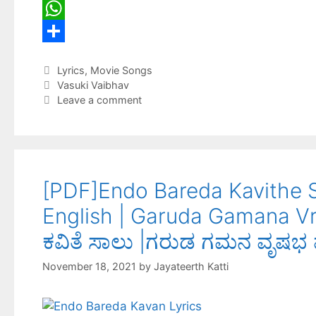
e
i
i
L
b
t
n
i
W
o
t
t
n
h
S
Lyrics
,
Movie Songs
o
e
e
k
a
h
Vasuki Vaibhav
k
r
r
e
t
a
Leave a comment
e
d
s
r
s
I
A
e
t
n
p
[PDF]Endo Bareda Kavithe S
p
English | Garuda Gamana 
ಕವಿತೆ ಸಾಲು |ಗರುಡ ಗಮನ ವೃಷಭ ವಾಹ
November 18, 2021
by
Jayateerth Katti