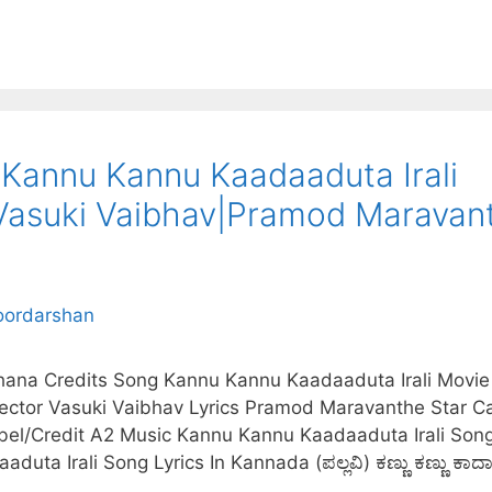
ಕ್ಸ್|Kannu Kannu Kaadaaduta Irali
Vasuki Vaibhav|Pramod Maravan
hana Credits Song Kannu Kannu Kaadaaduta Irali Movie
ector Vasuki Vaibhav Lyrics Pramod Maravanthe Star C
el/Credit A2 Music Kannu Kannu Kaadaaduta Irali Son
a Irali Song Lyrics In Kannada (ಪಲ್ಲವಿ) ಕಣ್ಣು ಕಣ್ಣು ಕಾದ