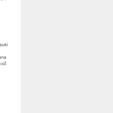
suki
ana
ಂದೆ