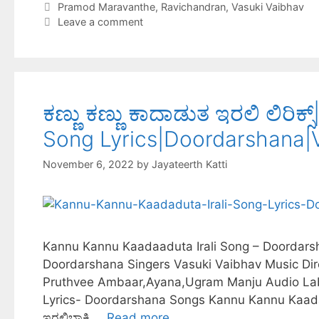
Pramod Maravanthe
,
Ravichandran
,
Vasuki Vaibhav
k
r
r
e
t
a
Leave a comment
e
d
s
r
s
I
A
e
t
n
p
ಕಣ್ಣು ಕಣ್ಣು ಕಾದಾಡುತ ಇರಲಿ ಲಿರಿ
p
Song Lyrics|Doordarshana|
November 6, 2022
by
Jayateerth Katti
Kannu Kannu Kaadaaduta Irali Song – Doordars
Doordarshana Singers Vasuki Vaibhav Music Dir
Pruthvee Ambaar,Ayana,Ugram Manju Audio Lab
Lyrics- Doordarshana Songs Kannu Kannu Kaadaadut
ಇರಲಿಬಾಕಿ …
Read more