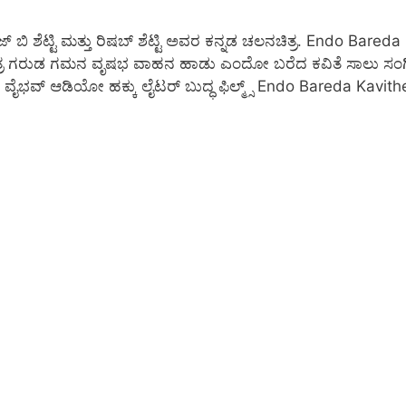
ೆಟ್ಟಿ ಮತ್ತು ರಿಷಬ್ ಶೆಟ್ಟಿ ಅವರ ಕನ್ನಡ ಚಲನಚಿತ್ರ. Endo Bareda
ಚಿತ್ರ ಗರುಡ ಗಮನ ವೃಷಭ ವಾಹನ ಹಾಡು ಎಂದೋ ಬರೆದ ಕವಿತೆ ಸಾಲು ಸಂ
ೈಭವ್ ಆಡಿಯೋ ಹಕ್ಕು ಲೈಟರ್ ಬುದ್ಧ ಫಿಲ್ಮ್ಸ್ Endo Bareda Kavith