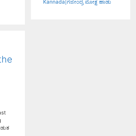
Kannada|ಗಜೇಂದ್ರ ಮೋಕ್ಷ ಹಾಡು
the
ast
g
ಾಡುತ