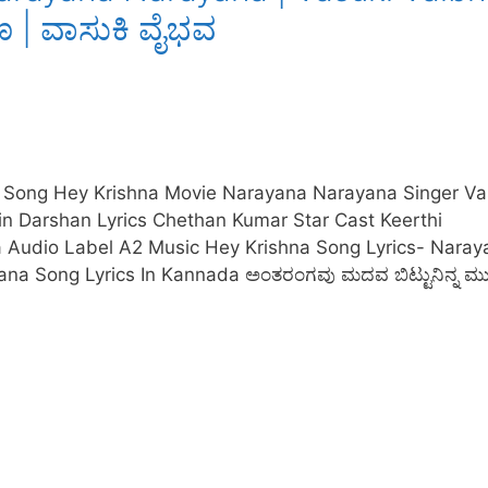
 | ವಾಸುಕಿ ವೈಭವ
 Song Hey Krishna Movie Narayana Narayana Singer Va
in Darshan Lyrics Chethan Kumar Star Cast Keerthi
 Audio Label A2 Music Hey Krishna Song Lyrics- Naray
a Song Lyrics In Kannada ಅಂತರಂಗವು ಮದವ ಬಿಟ್ಟುನಿನ್ನ ಮು