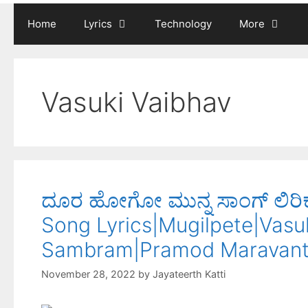
Home
Lyrics
Technology
More
Vasuki Vaibhav
ದೂರ ಹೋಗೋ ಮುನ್ನ ಸಾಂಗ್ ಲಿರಿಕ
Song Lyrics|Mugilpete|Vasu
Sambram|Pramod Maravan
November 28, 2022
by
Jayateerth Katti