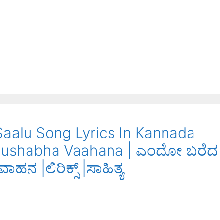
aalu Song Lyrics In Kannada
Vrushabha Vaahana | ಎಂದೋ ಬರೆದ
ನ |ಲಿರಿಕ್ಸ್ |ಸಾಹಿತ್ಯ