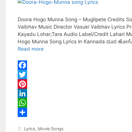
Doora Hogo Munna Song – Mugilpete Credits S
Vaibhav Music Director Vasuki Vaibhav Lyrics 
Kayadu Lohar,Tara Audio Label/Credit Lahari 
Hogo Munna Song Lyrics In Kannada ದೂರ ಹೋಗೋ ಮ
Read more
F
a
T
c
w
P
e
i
i
L
b
t
n
i
W
o
t
t
n
h
S
Lyrics
,
Movie Songs
o
e
e
k
a
h