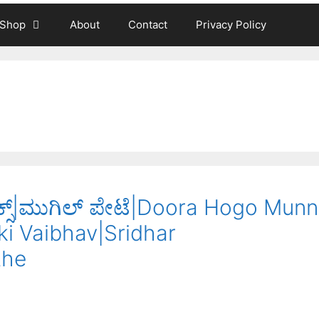
Shop
About
Contact
Privacy Policy
್ಸ್|ಮುಗಿಲ್ ಪೇಟೆ|Doora Hogo Mun
ki Vaibhav|Sridhar
the