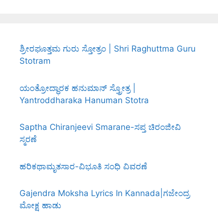
ಶ್ರೀರಘೂತ್ತಮ ಗುರು ಸ್ತೋತ್ರಂ | Shri Raghuttma Guru
Stotram
ಯಂತ್ರೋದ್ಧಾರಕ ಹನುಮಾನ್ ಸ್ತ್ರೋತ್ರ |
Yantroddharaka Hanuman Stotra
Saptha Chiranjeevi Smarane-ಸಪ್ತ ಚಿರಂಜೀವಿ
ಸ್ಮರಣೆ
ಹರಿಕಥಾಮೃತಸಾರ-ವಿಭೂತಿ ಸಂಧಿ ವಿವರಣೆ
Gajendra Moksha Lyrics In Kannada|ಗಜೇಂದ್ರ
ಮೋಕ್ಷ ಹಾಡು