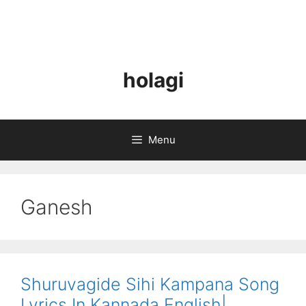
holagi
Menu
Ganesh
Shuruvagide Sihi Kampana Song
Lyrics In Kannada English|