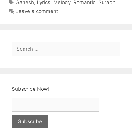
e
er
e
e
s
e
Ganesh
,
Lyrics
,
Melody
,
Romantic
,
Surabhi
b
st
dI
A
Leave a comment
o
n
p
o
p
k
Subscribe Now!