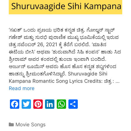
‘ಸಖತ್‘ ಒಂದು ಪ್ರಣಯ ಭರಿತ ಕನ್ನಡ ಚಿತ್ರ. ಗೋಲ್ಡನ್ ಸ್ಟಾರ್
ಗಣೇಶ್ ಮತ್ತು ಸುರಭಿ ಪುರಾಣಿಕ ಮುಖ್ಯ ಭೂಮಿಕೆಯಲ್ಲಿ ಇರುವ
ಚಿತ್ರ ನವೆಂಬರ್ 26, 2021 ಕ್ಕೆ ತೆರೆಗೆ ಬರಲಿದೆ. ‘ಮಾತಿನ
ಈಟಿಯ ಬೀಸಿ’ ಅಥವಾ ‘ಶುರುವಾಗಿದೆ ಸಿಹಿ ಕಂಪನ’ ಹಾಡು ಸಿದ
ಶ್ರೀರಾಮ್ ಅವರ ಕಂಠದಲ್ಲಿ ತುಂಬಾ ಇಂಪಾಗಿ ಬಂದಿದೆ.
ಅರ್ಜುನ್ ಲೂಯಿಸ್ ಅವರು ಹೊಸ ಹೊಸ ಕನ್ನಡ ಶಬ್ದಗಳಿಂದ
ಹಾಡನ್ನು ಶ್ರೀಮಂತಗೊಳಿಸಿದ್ದಾರೆ. Shuruvagide Sihi
Kampana Romantic Song Lyrics Credits: ಚಿತ್ರ : …
Read more
F
T
Pi
Li
W
S
a
w
nt
n
h
h
c
itt
er
k
at
ar
Movie Songs