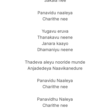
Sakala nee
Panavidu naaleya
Charithe nee
Yugavu eruva
Thanakavu neene
Janara kaayo
Dhamaniyu neene
Thadeva aleyu nooride munde
Anjadedeya Naavikanedure
Panavidu Naaleya
Charithe nee
Panavidhu Naleya
Charithe nee