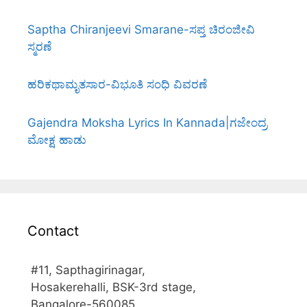
Saptha Chiranjeevi Smarane-ಸಪ್ತ ಚಿರಂಜೀವಿ
ಸ್ಮರಣೆ
ಹರಿಕಥಾಮೃತಸಾರ-ವಿಭೂತಿ ಸಂಧಿ ವಿವರಣೆ
Gajendra Moksha Lyrics In Kannada|ಗಜೇಂದ್ರ
ಮೋಕ್ಷ ಹಾಡು
Contact
#11, Sapthagirinagar,
Hosakerehalli, BSK-3rd stage,
Bangalore-560085