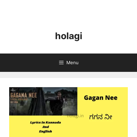
holagi
Menu