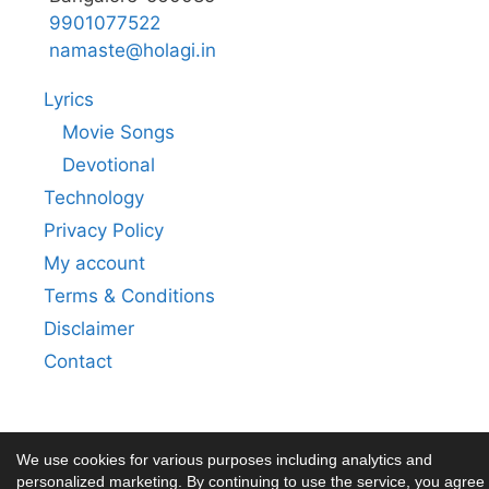
9901077522
namaste@holagi.in
Lyrics
Movie Songs
Devotional
Technology
Privacy Policy
My account
Terms & Conditions
Disclaimer
Contact
We use cookies for various purposes including analytics and
personalized marketing. By continuing to use the service, you agree 