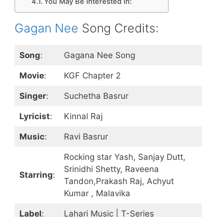
You May Be Interested In:
Gagan Nee
Song Credits:
Song
:
Gagana Nee Song
Movie
:
KGF Chapter 2
Singer
:
Suchetha Basrur
Lyricist
:
Kinnal Raj
Music
:
Ravi Basrur
Rocking star Yash, Sanjay Dutt,
Srinidhi Shetty, Raveena
Starring
:
Tandon,Prakash Raj, Achyut
Kumar , Malavika
Label
:
Lahari Music | T-Series