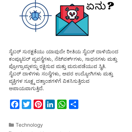
ಸೈಬರ್ ಸುರಕ್ಷತೆಯು ಯಾವುದೇ ರೀತಿಯ ಸೈಬರ್ ದಾಳಿಯಿಂದ
ಕಂಪ್ಯೂಟರ್ ವ್ಯವಸ್ಥೆಗಳು, ನೆಟ್‌ವರ್ಕ್‌ಗಳು, ಸಾಧನಗಳು ಮತ್ತು
ಪ್ರೋಗ್ರಾಮ್ಗಳನ್ನು ರಕ್ಷಿಸುವ ಮತ್ತು ಮರುಪಡೆಯುವ ಸ್ಥಿತಿ.
ಸೈಬರ್ ದಾಳಿಗಳು ಸಂಸ್ಥೆಗಳು, ಅವರ ಉದ್ಯೋಗಿಗಳು ಮತ್ತು
ವ್ಯಕ್ತಿಗಳ ಸೂಕ್ಷ್ಮ ದತ್ತಾಂಶಗಳಿಗೆ ವಿಕಸಿಸುತ್ತಿರುವ
ಅಪಾಯವಾಗುತ್ತಿದೆ.
F
T
Pi
Li
W
S
a
w
nt
n
h
h
c
itt
er
k
at
ar
Technology