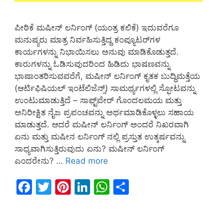
ಪೀಠಿಕೆ ಮಷೀನ್ ಲರ್ನಿಂಗ್ (ಯಂತ್ರ ಕಲಿಕೆ) ಇದುವರೆಗೂ
ಮನುಷ್ಯರು ಮಾತ್ರ ನಿರ್ವಹಿಸುತ್ತಿದ್ದ ಕಂಪ್ಯೂಟರ್‌ಗಳ
ಕಾರ್ಯಗಳನ್ನು ನಿಭಾಯಿಸಲು ಅನುವು ಮಾಡಿಕೊಡುತ್ತದೆ.
ಕಾರುಗಳನ್ನು ಓಡಿಸುವುದರಿಂದ ಹಿಡಿದು ಭಾಷಣವನ್ನು
ಭಾಷಾಂತರಿಸುವವರೆಗೆ, ಮಷೀನ್ ಲರ್ನಿಂಗ್ ಕೃತಕ ಬುದ್ಧಿಮತ್ತೆಯ
(ಆರ್ಟಿಫಿಷಿಯಲ್ ಇಂಟೆಲಿಜೆನ್ಸ್) ಸಾಮರ್ಥ್ಯಗಳಲ್ಲಿ ಸ್ಫೋಟವನ್ನು
ಉಂಟುಮಾಡುತ್ತಿದೆ – ಸಾಫ್ಟ್‌ವೇರ್ ಗೊಂದಲಮಯ ಮತ್ತು
ಅನಿರೀಕ್ಷಿತ ನೈಜ ಪ್ರಪಂಚವನ್ನು ಅರ್ಥಮಾಡಿಕೊಳ್ಳಲು ಸಹಾಯ
ಮಾಡುತ್ತದೆ. ಆದರೆ ಮಷೀನ್ ಲರ್ನಿಂಗ್ ಅಂದರೆ ನಿಖರವಾಗಿ
ಏನು ಮತ್ತು ಮಷೀನ ಲರ್ನಿಂಗ್ ನಲ್ಲಿ ಪ್ರಸ್ತುತ ಉತ್ಕರ್ಷವನ್ನು
ಸಾಧ್ಯವಾಗಿಸುತ್ತಿರುವುದು ಏನು? ಮಷೀನ್ ಲರ್ನಿಂಗ್
ಎಂದರೇನು? …
Read more
F
T
Pi
Li
W
S
a
w
nt
n
h
h