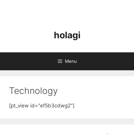
holagi
Menu
Technology
[pt_view id="ef5b3cdwg2"]