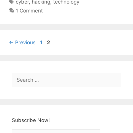
e
er
e
e
s
e
cyber
,
hacking
,
technology
b
st
dI
A
1 Comment
o
n
p
o
p
k
←
Previous
1
2
Subscribe Now!