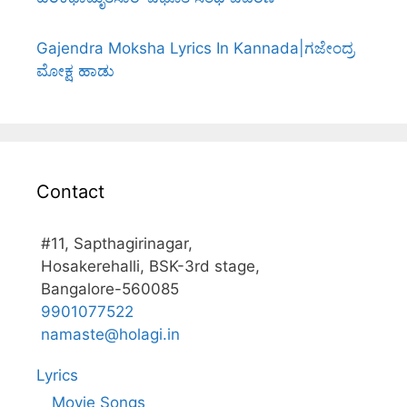
Gajendra Moksha Lyrics In Kannada|ಗಜೇಂದ್ರ
ಮೋಕ್ಷ ಹಾಡು
Contact
#11, Sapthagirinagar,
Hosakerehalli, BSK-3rd stage,
Bangalore-560085
9901077522
namaste@holagi.in
Lyrics
Movie Songs