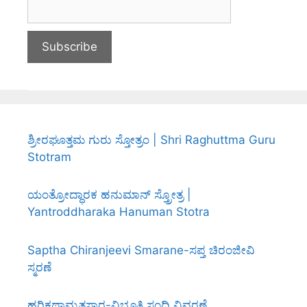
ಶ್ರೀರಘೂತ್ತಮ ಗುರು ಸ್ತೋತ್ರಂ | Shri Raghuttma Guru
Stotram
ಯಂತ್ರೋದ್ಧಾರಕ ಹನುಮಾನ್ ಸ್ತ್ರೋತ್ರ |
Yantroddharaka Hanuman Stotra
Saptha Chiranjeevi Smarane-ಸಪ್ತ ಚಿರಂಜೀವಿ
ಸ್ಮರಣೆ
ಹರಿಕಥಾಮೃತಸಾರ-ವಿಭೂತಿ ಸಂಧಿ ವಿವರಣೆ