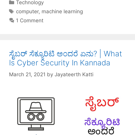
c
itt
er
k
at
ar
Technology
e
er
e
e
s
e
computer
,
machine learning
b
st
dI
A
1 Comment
o
n
p
o
p
k
ಸೈಬರ್ ಸೆಕ್ಯೂರಿಟಿ ಅಂದರೆ ಏನು? | What
Is Cyber Security In Kannada
March 21, 2021
by
Jayateerth Katti