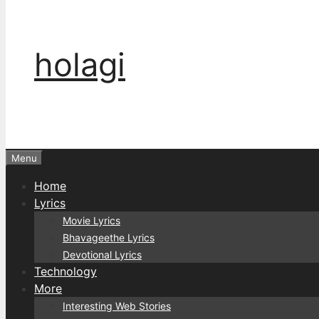
holagi
Menu
Home
Lyrics
Movie Lyrics
Bhavageethe Lyrics
Devotional Lyrics
Technology
More
Interesting Web Stories