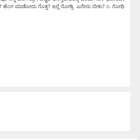
ಳಿ ಹೆಂಗ ಮಾಡೋದು ಗೊತ್ತ? ಇಲ್ಲೆ ನೋಡ್ರಿ ಏನೇನು ಬೇಕು? ೧. ಗೋಧಿ