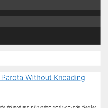
 Parota Without Kneading
್ರ ನೀವೂ ನನ್ನ ಹಂಗ ತ್ರಾಸ ಪಟ್ಟಿರಿ ಅನಸ್ತದ.ಅದಕ್ಕ ಒಂದು ಸರಳ ಛೋಲೋ