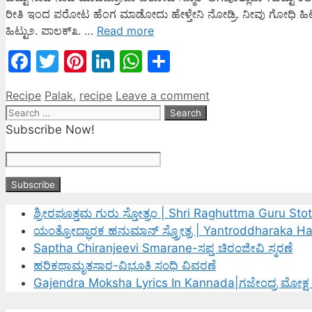
ರೀತಿ ಇಂದ ಪರೋಟ ಹೆಂಗ ಮಾಡೋದು ಹೇಳ್ತೇನಿ ನೋಡ್ರಿ. ನೀವು ಗೋಧಿ ಹಿಟ್ಟಿ
ಹಿಟ್ಟು೨. ಪಾಲಕ್೩. …
Read more
Facebook
Twitter
Pinterest
LinkedIn
WhatsApp
Share
Categories
Tags
Recipe
Palak
,
recipe
Leave a comment
Search
for:
Subscribe Now!
ಶ್ರೀರಘೂತ್ತಮ ಗುರು ಸ್ತೋತ್ರಂ | Shri Raghuttma Guru Sto
ಯಂತ್ರೋದ್ಧಾರಕ ಹನುಮಾನ್ ಸ್ತ್ರೋತ್ರ | Yantroddharaka 
Saptha Chiranjeevi Smarane-ಸಪ್ತ ಚಿರಂಜೀವಿ ಸ್ಮರಣೆ
ಹರಿಕಥಾಮೃತಸಾರ-ವಿಭೂತಿ ಸಂಧಿ ವಿವರಣೆ
Gajendra Moksha Lyrics In Kannada|ಗಜೇಂದ್ರ ಮೋಕ್ಷ