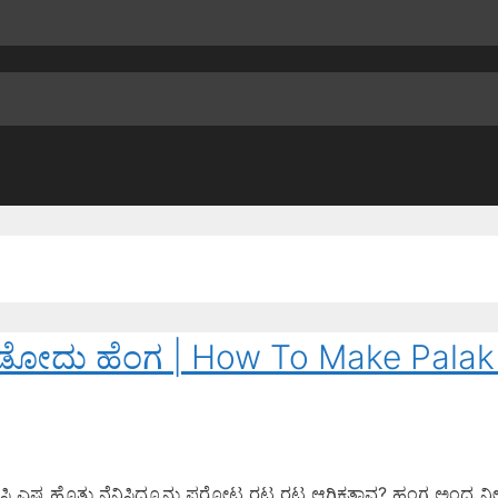
ಡೋದು ಹೆಂಗ | How To Make Palak
ಸಿ ಎಷ್ಟ ಹೊತ್ತು ನೆನಿಸಿದ್ರೂನು ಪರೋಟ ರಟ್ಟ ರಟ್ಟ ಆಗ್ಲಿಕತ್ತಾವ? ಹಂಗ ಅಂದ