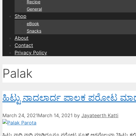
Recipe
General
Shop
eBook
Snacks
About
Contact
Privacy Policy
Palak
ಹಿಟ್ಟು ನಾದಲಾರ್ದ ಪಾಲಕ ಪರೋಟ ಮಾ
March 24, 2021
March 14, 2021
by
Jayateerth Katti
ಹಿಟ್ಟು ನಾದಿ ನಾದಿ ಮಾಡಿದ್ರೂನೂ ಪರೋಟ ಸ್ಮೂತ್ ಆಗವೊಲ್ಲುವಾ ?ಹಿಟ್ಟು ಕಲಿ