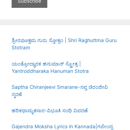
ಶ್ರೀರಘೂತ್ತಮ ಗುರು ಸ್ತೋತ್ರಂ | Shri Raghuttma Guru
Stotram
ಯಂತ್ರೋದ್ಧಾರಕ ಹನುಮಾನ್ ಸ್ತ್ರೋತ್ರ |
Yantroddharaka Hanuman Stotra
Saptha Chiranjeevi Smarane-ಸಪ್ತ ಚಿರಂಜೀವಿ
ಸ್ಮರಣೆ
ಹರಿಕಥಾಮೃತಸಾರ-ವಿಭೂತಿ ಸಂಧಿ ವಿವರಣೆ
Gajendra Moksha Lyrics In Kannada|ಗಜೇಂದ್ರ