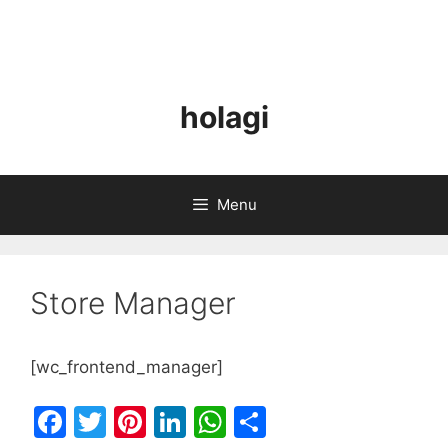
holagi
Menu
Store Manager
[wc_frontend_manager]
F
T
Pi
Li
W
S