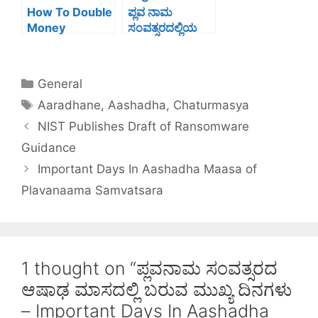
How To Double
ಪ್ಲವ ನಾಮ
Money
ಸಂವತ್ಸರದಲ್ಲಿಯ
Without Risk?
ಹಬ್ಬಗಳು
|Festivals In
Plava Nama
General
Samvatsara
Aaradhane
,
Aashadha
,
Chaturmasya
Kannada
|English
NIST Publishes Draft of Ransomware
Guidance
Important Days In Aashadha Maasa of
Plavanaama Samvatsara
1 thought on “ಪ್ಲವನಾಮ ಸಂವತ್ಸರದ
ಆಷಾಢ ಮಾಸದಲ್ಲಿ ಬರುವ ಮುಖ್ಯ ದಿನಗಳು
– Important Days In Aashadha