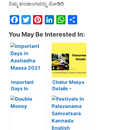
ನಿಮ್ಮ ಪಂಚಾಂಗವನ್ನು ನೋಡಿರಿ
F
T
Pi
Li
W
S
a
w
nt
n
h
h
You May Be Interested In:
c
itt
er
k
at
ar
e
er
e
e
s
e
b
st
dI
A
o
n
p
o
p
k
Important
Chatur Masya
Days In
Details –
Aashadha
Vrutas, Foods
Maasa of
Prohibited
Plavanaama
Samvatsara