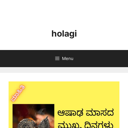
holagi
Menu