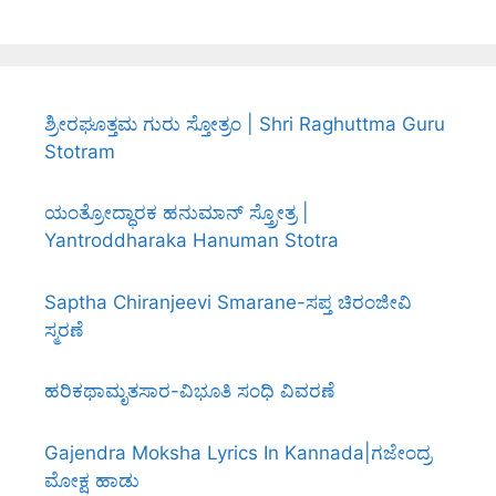
ಶ್ರೀರಘೂತ್ತಮ ಗುರು ಸ್ತೋತ್ರಂ | Shri Raghuttma Guru
Stotram
ಯಂತ್ರೋದ್ಧಾರಕ ಹನುಮಾನ್ ಸ್ತ್ರೋತ್ರ |
Yantroddharaka Hanuman Stotra
Saptha Chiranjeevi Smarane-ಸಪ್ತ ಚಿರಂಜೀವಿ
ಸ್ಮರಣೆ
ಹರಿಕಥಾಮೃತಸಾರ-ವಿಭೂತಿ ಸಂಧಿ ವಿವರಣೆ
Gajendra Moksha Lyrics In Kannada|ಗಜೇಂದ್ರ
ಮೋಕ್ಷ ಹಾಡು