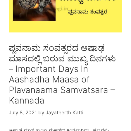
ಪ್ಲವನಾಮ ಸಂವತ್ಸರದ ಆಷಾಢ
ಮಾಸದಲ್ಲಿ ಬರುವ ಮುಖ್ಯ ದಿನಗಳು
– Important Days In
Aashadha Maasa of
Plavanaama Samvatsara –
Kannada
July 8, 2021
by
Jayateerth Katti
ಆಷಾಢ ಮಾಸ ತುಂಬ ಮಹತ್ವದ ತಿಂಗಳಾಗಿದ್ದು, ಹಬ್ಬಗಳು