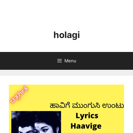
holagi
Menu