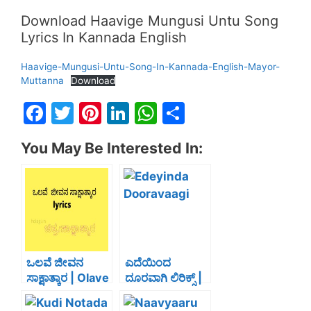
Download Haavige Mungusi Untu Song
Lyrics In Kannada English
Haavige-Mungusi-Untu-Song-In-Kannada-English-Mayor-
Muttanna
Download
F
T
Pi
Li
W
S
a
w
nt
n
h
h
You May Be Interested In:
c
itt
er
k
at
ar
e
er
e
e
s
e
b
st
dI
A
o
n
p
o
p
k
ಒಲವೆ ಜೀವನ
ಎದೆಯಿಂದ
ಸಾಕ್ಷಾತ್ಕಾರ | Olave
ದೂರವಾಗಿ ಲಿರಿಕ್ಸ್ |
Jeevna
Edeyinda
Sakshatkara
Dooravaagi