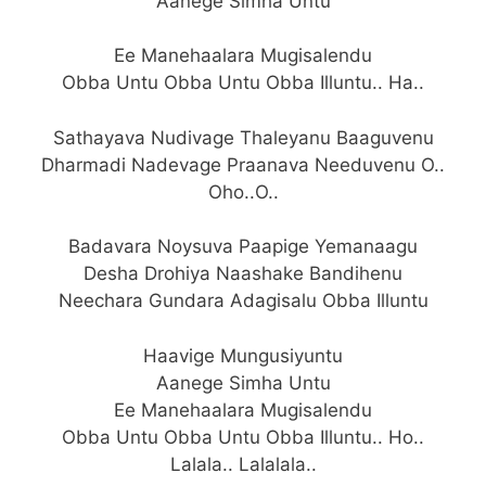
Aanege Simha Untu
Ee Manehaalara Mugisalendu
Obba Untu Obba Untu Obba Illuntu.. Ha..
Sathayava Nudivage Thaleyanu Baaguvenu
Dharmadi Nadevage Praanava Needuvenu O..
Oho..O..
Badavara Noysuva Paapige Yemanaagu
Desha Drohiya Naashake Bandihenu
Neechara Gundara Adagisalu Obba Illuntu
Haavige Mungusiyuntu
Aanege Simha Untu
Ee Manehaalara Mugisalendu
Obba Untu Obba Untu Obba Illuntu.. Ho..
Lalala.. Lalalala..