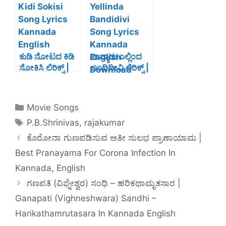
Kannada Lyrics
Lyrics In
Kannada-Hero
ಕುಡಿ ನೋಟದ ಕಿಡಿ
ನಾವ್ಯಾರು ಎಲ್ಲಿಂದ
ಸೋಕಿಸಿ ಲಿರಿಕ್ಸ್ |
ಬಂದಿದೀವಿ ಲಿರಿಕ್ಸ್ |
Kudinotada
Naavyaaru
Kidi Sokisi
Yellinda
Song Lyrics In
Badidivi Song
Movie Songs
Kannada
Lyrics In
P.B.Shrinivas
,
rajakumar
English-
Kannada
srikrishna@gm
English-DNA
ಕೊರೋನಾ ಗುಣಪಡಿಸುವ ಅತೀ ಸುಲಭ ಪ್ರಾಣಾಯಾಮ |
ail.com
Best Pranayama For Corona Infection In
Kannada, English
ಗಣಪತಿ (ವಿಘ್ನೇಶ್ವರ) ಸಂಧಿ – ಹರಿಕಥಾಮೃತಸಾರ |
Ganapati (Vighneshwara) Sandhi –
Harikathamrutasara In Kannada English