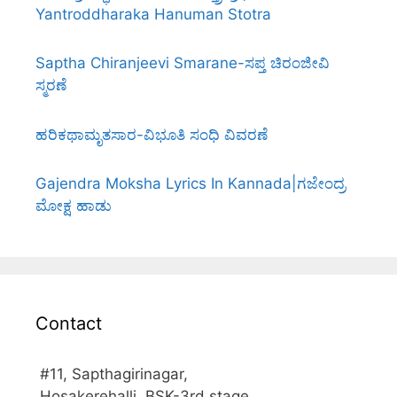
Yantroddharaka Hanuman Stotra
Saptha Chiranjeevi Smarane-ಸಪ್ತ ಚಿರಂಜೀವಿ
ಸ್ಮರಣೆ
ಹರಿಕಥಾಮೃತಸಾರ-ವಿಭೂತಿ ಸಂಧಿ ವಿವರಣೆ
Gajendra Moksha Lyrics In Kannada|ಗಜೇಂದ್ರ
ಮೋಕ್ಷ ಹಾಡು
Contact
#11, Sapthagirinagar,
Hosakerehalli, BSK-3rd stage,