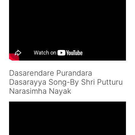
Dasarendare Purandara
Dasarayya Song-By Shri Putturu
Narasimha Nayak