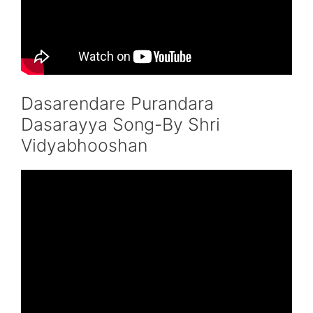
Dasarendare Purandara
Dasarayya Song-By Shri
Vidyabhooshan