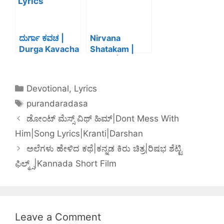
Lyrics|Kannad
Meaning In
a|Purandarada
Kannada
sa| ಉಗಾಭೋಗ
English
ಆನೆಯು ಕರೆದರೆ
|Purandaradas
ದುರ್ಗಾ ಕವಚ |
Nirvana
ಆದಿಮೂಲ
a |ಕರುಣಿಸೋ ರಂಗ
Durga Kavacha
Shatakam |
ಬಂದಂತೆ
ಕರುಣಿಸೋ ಲಿರಿಕ್ಸ್ |
Lyrics
Lyrics |
ಅರ್ಥ ಸಹಿತ |ಶ್ರೀ
|Kannada
Kannada |
ಪುರಂದರದಾಸರು
English |Adi
Devotional
,
Lyrics
Shankarachary
purandaradasa
a | ನಿರ್ವಾಣ ಷಟ್ಕಂ
| ಶ್ರೀ ಆದಿ
ಡೋಂಟ್ ಮೆಸ್ಸ್ ವಿಥ್ ಹಿಮ್|Dont Mess With
ಶಂಕರಾಚಾರ್ಯ
Him|Song Lyrics|Kranti|Darshan
ಅಲೆಗಳು ಹೇಳಿದ ಕಥೆ|ಕನ್ನಡ ಕಿರು ಚಿತ್ರ|ರಿಷಭ ಶೆಟ್ಟಿ
ಫಿಲ್ಮ್ಸ್|Kannada Short Film
Leave a Comment