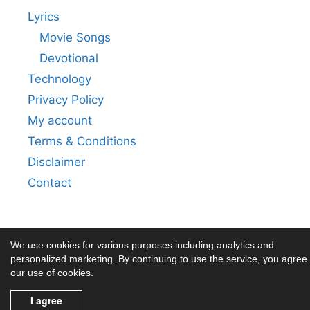
Lyrics
Movie Songs
Devotional
Technology
Privacy Policy
My account
Terms & Conditions
Disclaimer
Contact
We use cookies for various purposes including analytics and
personalized marketing. By continuing to use the service, you agree 
our use of cookies.
© 2026 holagi
• Built with
GeneratePress
I agree