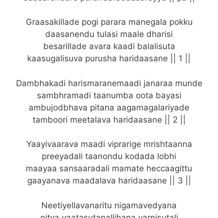
Graasakillade pogi parara manegala pokku
daasanendu tulasi maale dharisi
besarillade avara kaadi balalisuta
kaasugalisuva purusha haridaasane || 1 ||
Dambhakadi harismaranemaadi janaraa munde
sambhramadi taanumba oota bayasi
ambujodbhava pitana aagamagalariyade
tamboori meetalava haridaasane || 2 ||
Yaayivaarava maadi viprarige mrishtaanna
preeyadali taanondu kodada lobhi
maayaa sansaaradali mamate heccaagittu
gaayanava maadalava haridaasane || 3 ||
Neetiyellavanaritu nigamavedyana
nitya vaatasutanallihana varnisutali