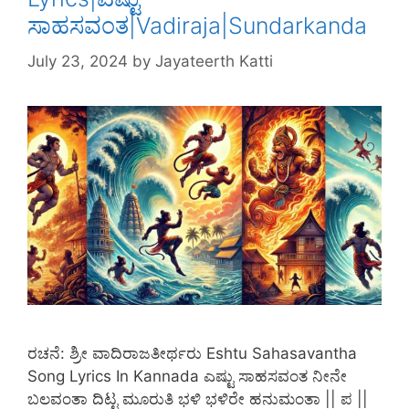
ಸಾಹಸವಂತ|Vadiraja|Sundarkanda
July 23, 2024
by
Jayateerth Katti
ರಚನೆ: ಶ್ರೀ ವಾದಿರಾಜತೀರ್ಥರು Eshtu Sahasavantha
Song Lyrics In Kannada ಎಷ್ಟು ಸಾಹಸವಂತ ನೀನೇ
ಬಲವಂತಾ ದಿಟ್ಟ ಮೂರುತಿ ಭಳಿ ಭಳಿರೇ ಹನುಮಂತಾ || ಪ ||