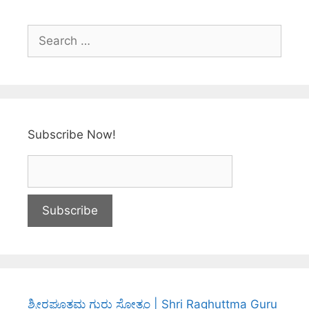
Subscribe Now!
ಶ್ರೀರಘೂತ್ತಮ ಗುರು ಸ್ತೋತ್ರಂ | Shri Raghuttma Guru