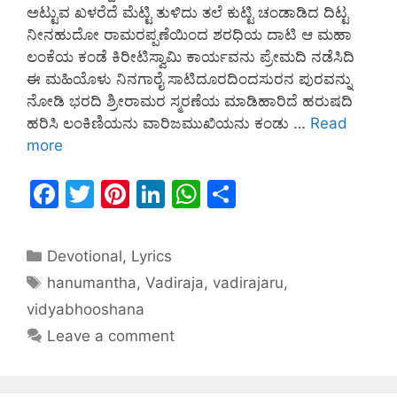
ಅಟ್ಟುವ ಖಳರೆದೆ ಮೆಟ್ಟಿ ತುಳಿದು ತಲೆ ಕುಟ್ಟಿ ಚಂಡಾಡಿದ ದಿಟ್ಟ
ನೀನಹುದೋ ರಾಮರಪ್ಪಣೆಯಿಂದ ಶರಧಿಯ ದಾಟಿ ಆ ಮಹಾ
ಲಂಕೆಯ ಕಂಡೆ ಕಿರೀಟಿಸ್ವಾಮಿ ಕಾರ್ಯವನು ಪ್ರೇಮದಿ ನಡೆಸಿದಿ
ಈ ಮಹಿಯೊಳು ನಿನಗಾರೈ ಸಾಟಿದೂರದಿಂದಸುರನ ಪುರವನ್ನು
ನೋಡಿ ಭರದಿ ಶ್ರೀರಾಮರ ಸ್ಮರಣೆಯ ಮಾಡಿಹಾರಿದೆ ಹರುಷದಿ
ಹರಿಸಿ ಲಂಕಿಣಿಯನು ವಾರಿಜಮುಖಿಯನು ಕಂಡು …
Read
more
F
T
Pi
Li
W
S
a
w
nt
n
h
h
c
itt
er
k
at
ar
Devotional
,
Lyrics
e
er
e
e
s
e
hanumantha
,
Vadiraja
,
vadirajaru
,
b
st
dI
A
vidyabhooshana
o
n
p
Leave a comment
o
p
k