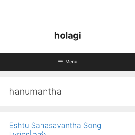
holagi
Menu
hanumantha
Eshtu Sahasavantha Song
Lyrics|ಎಷ್ಟು