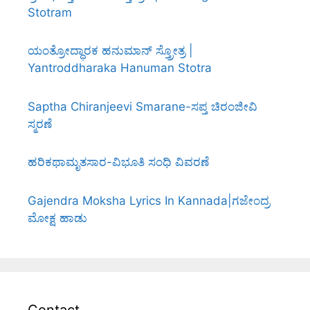
Stotram
ಯಂತ್ರೋದ್ಧಾರಕ ಹನುಮಾನ್ ಸ್ತ್ರೋತ್ರ |
Yantroddharaka Hanuman Stotra
Saptha Chiranjeevi Smarane-ಸಪ್ತ ಚಿರಂಜೀವಿ
ಸ್ಮರಣೆ
ಹರಿಕಥಾಮೃತಸಾರ-ವಿಭೂತಿ ಸಂಧಿ ವಿವರಣೆ
Gajendra Moksha Lyrics In Kannada|ಗಜೇಂದ್ರ
ಮೋಕ್ಷ ಹಾಡು
Contact