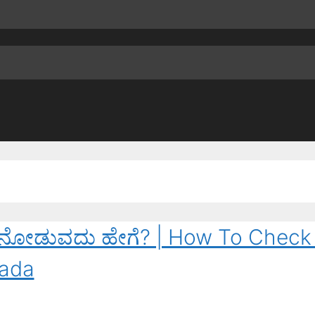
ಟೈಮ್ ನೋಡುವದು ಹೇಗೆ? | How To Chec
nada