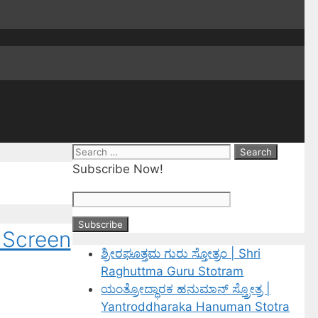
Subscribe Now!
k Screen
ಶ್ರೀರಘೂತ್ತಮ ಗುರು ಸ್ತೋತ್ರಂ | Shri
Raghuttma Guru Stotram
ಯಂತ್ರೋದ್ಧಾರಕ ಹನುಮಾನ್ ಸ್ತ್ರೋತ್ರ |
Yantroddharaka Hanuman Stotra