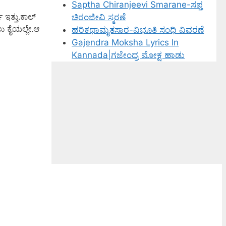
Saptha Chiranjeevi Smarane-ಸಪ್ತ
ಇತ್ತು.ಕಾಲ್
ಚಿರಂಜೀವಿ ಸ್ಮರಣೆ
ಲು ಕೈಯಲ್ಲೇ.ಆ
ಹರಿಕಥಾಮೃತಸಾರ-ವಿಭೂತಿ ಸಂಧಿ ವಿವರಣೆ
Gajendra Moksha Lyrics In
Kannada|ಗಜೇಂದ್ರ ಮೋಕ್ಷ ಹಾಡು