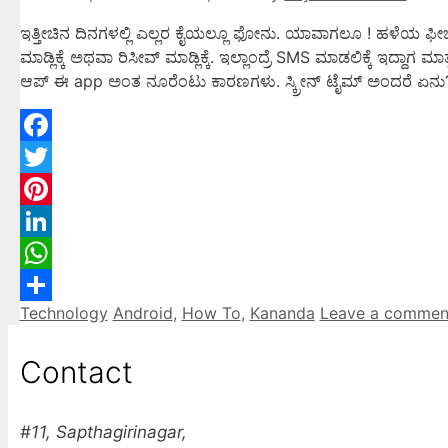
ಇತ್ತೀಚಿನ ದಿನಗಳಲ್ಲಿ ಎಲ್ಲರ ಕೈಯಲ್ಲೂ ಫೋನು. ಯಾವಾಗಲೂ ! ಹಳೆಯ ಫೀಚರ
ಮಾಡ್ಲಿಕ್ಕೆ ಅಥವಾ ರಿಸೀವ್ ಮಾಡ್ಲಿಕ್ಕೆ. ಇಲ್ಲಾಂದ್ರೆ SMS ಮಾಡಲಿಕ್ಕೆ ಇದ್
ಆಪ್ ಈ app ಅಂತ ನೂರೆಂಟು ಕಾರಣಗಳು. ಸ್ಕ್ರೀನ್ ಟೈಮ್ ಅಂದರೆ ಏನು
Facebook
Twitter
Pinterest
LinkedIn
WhatsApp
Technology
Android
,
How To
,
Kananda
Leave a commen
Share
Contact
#11, Sapthagirinagar,