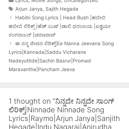
Lyrics
,
Movie Songs
,
Uncategorized
ಮಾತೆಲ್ಲವಾ | Sonu
Vicharane
Arjun Janya
,
Sajith Hegade
Nigam |
Nadeyuttide|S
Jayanth Kaikini
achin
Habibi Song Lyrics | Head Bush |ಹಬೀಬಿ
| Arjun Janya
Basrur|Proma
ಹಬೀಬಿ ಲಿರಿಕ್ಸ್ |ಹೆಡ್ ಬುಷ್ |ಡಾಲಿ ಧನಂಜಯ |ಐಶ್ವರ್ಯ
d
Maravanthe|P
ರಂಗರಾಜನ್ |ಚರಣರಾಜ್
ancham Jeeva
ಈ ನನ್ನ ಜೀವನ ಲಿರಿಕ್ಸ್|Ee Nanna Jeevana Song
Lyrics|Kannada|Saddu Vicharane
Nadeyuttide|Sachin Basrur|Promad
Maravanthe|Pancham Jeeva
1 thought on “ನಿನ್ನದೇ ನಿನ್ನದೇ ಸಾಂಗ್
ಲಿರಿಕ್ಸ್|Ninnade Ninnade Song
Lyrics|Raymo|Arjun Janya|Sanjith
Hegade|Indu Nagaraj|Anirudha