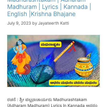
Madhuram | Lyrics | Kannada |
English |Krishna Bhajane
July 9, 2023
by
Jayateerth Katti
ರಚನೆ : ಶ್ರೀ ವಲ್ಲಭಾಚಾರ್ಯರು Madhurashtakam
(Adharam Madhuram) Lyrics In Kannada ಅಧರಂ