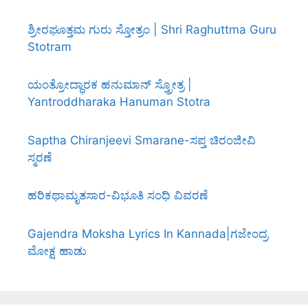
ಶ್ರೀರಘೂತ್ತಮ ಗುರು ಸ್ತೋತ್ರಂ | Shri Raghuttma Guru
Stotram
ಯಂತ್ರೋದ್ಧಾರಕ ಹನುಮಾನ್ ಸ್ತ್ರೋತ್ರ |
Yantroddharaka Hanuman Stotra
Saptha Chiranjeevi Smarane-ಸಪ್ತ ಚಿರಂಜೀವಿ
ಸ್ಮರಣೆ
ಹರಿಕಥಾಮೃತಸಾರ-ವಿಭೂತಿ ಸಂಧಿ ವಿವರಣೆ
Gajendra Moksha Lyrics In Kannada|ಗಜೇಂದ್ರ
ಮೋಕ್ಷ ಹಾಡು