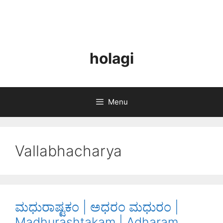
holagi
Menu
Vallabhacharya
ಮಧುರಾಷ್ಟಕಂ | ಅಧರಂ ಮಧುರಂ |
Madhurashtakam | Adharam