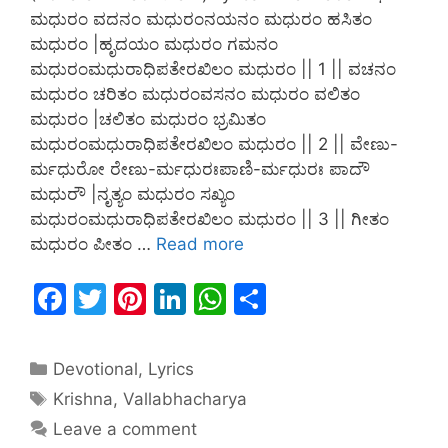
ಮಧುರಂ ವದನಂ ಮಧುರಂನಯನಂ ಮಧುರಂ ಹಸಿತಂ
ಮಧುರಂ |ಹೃದಯಂ ಮಧುರಂ ಗಮನಂ
ಮಧುರಂಮಧುರಾಧಿಪತೇರಖಿಲಂ ಮಧುರಂ || 1 || ವಚನಂ
ಮಧುರಂ ಚರಿತಂ ಮಧುರಂವಸನಂ ಮಧುರಂ ವಲಿತಂ
ಮಧುರಂ |ಚಲಿತಂ ಮಧುರಂ ಭ್ರಮಿತಂ
ಮಧುರಂಮಧುರಾಧಿಪತೇರಖಿಲಂ ಮಧುರಂ || 2 || ವೇಣು-
ರ್ಮಧುರೋ ರೇಣು-ರ್ಮಧುರಃಪಾಣಿ-ರ್ಮಧುರಃ ಪಾದೌ
ಮಧುರೌ |ನೃತ್ಯಂ ಮಧುರಂ ಸಖ್ಯಂ
ಮಧುರಂಮಧುರಾಧಿಪತೇರಖಿಲಂ ಮಧುರಂ || 3 || ಗೀತಂ
ಮಧುರಂ ಪೀತಂ …
Read more
F
T
Pi
Li
W
S
a
w
nt
n
h
h
c
itt
er
k
at
ar
Devotional
,
Lyrics
e
er
e
e
s
e
Krishna
,
Vallabhacharya
b
st
dI
A
Leave a comment