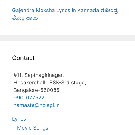
Gajendra Moksha Lyrics In Kannada|ಗಜೇಂದ್ರ
ಮೋಕ್ಷ ಹಾಡು
Contact
#11, Sapthagirinagar,
Hosakerehalli, BSK-3rd stage,
Bangalore-560085
9901077522
namaste@holagi.in
Lyrics
Movie Songs