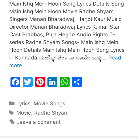
Main Ishq Mein Hoon Song Lyrics Details Song
Main Ishq Mein Hoon Movie Radhe Shyam
Singers Manan Bharadwaj, Harjot Kaur Music
Director Manan Bharadwaj Lyrics Kumar Star
Cast Prabhas, Puja Hegde Audio Rights T-
series Radhe Shyam Songs- Main Ishq Mein
Hoon Details Main Ishq Mein Hoon Song Lyrics
In Kannada ಮುಜ್ಕೋ ಪತಾ ನಾ ಥಾಯೇ ಇಷ್ಕ್ …
Read
more
F
T
Pi
Li
W
S
a
w
nt
n
h
h
c
itt
er
k
at
ar
Lyrics
,
Movie Songs
e
er
e
e
s
e
Movie
,
Radhe Shyam
b
st
dI
A
Leave a comment
o
n
p