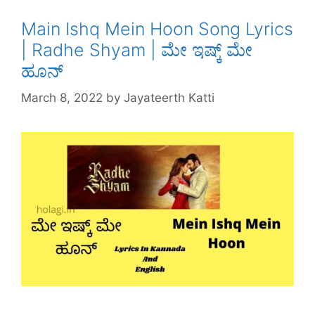
k
Main Ishq Mein Hoon Song Lyrics
| Radhe Shyam | ಮೇ ಇಷ್ಕ್ ಮೇ
ಹೂನ್
March 8, 2022
by
Jayateerth Katti