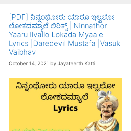
o
p
k
[PDF] ನಿನ್ನಂಥೋರು ಯಾರೂ ಇಲ್ವಲೋ
ಲೋಕದಮ್ಯಾಲೆ ಲಿರಿಕ್ಸ್ | Ninnathor
Yaaru Ilvallo Lokada Myaale
Lyrics |Daredevil Mustafa |Vasuki
Vaibhav
October 14, 2021
by
Jayateerth Katti