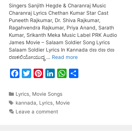
Singers Sanjith Hegde & Charanraj Music
Charanraj Lyrics Chethan Kumar Star Cast
Puneeth Rajkumar, Dr. Shiva Rajkumar,
Ragahvendra Rajkumar, Priya Anand, Sarath
Kumar, Srikanth Meka Music Label PRK Audio
James Movie – Salaam Soldier Song Lyrics
Salaam Soldier Lyrics In Kannada ರಣ ರಣ ರಣ
ರಣಕಲಿಯೋಯುದ್ಧ …
Read more
F
T
Pi
Li
W
S
a
w
nt
n
h
h
c
itt
er
k
at
ar
Lyrics
,
Movie Songs
e
er
e
e
s
e
kannada
,
Lyrics
,
Movie
b
st
dI
A
Leave a comment
o
n
p
o
p