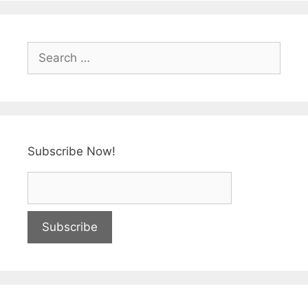
o
p
k
Subscribe Now!