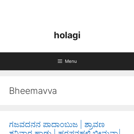
holagi
Menu
Bheemavva
ಗಜವದನನ ಪಾದಾಂಬುಜ | ಶ್ರಾವಣ
ಶನಿವಾರ ಹಾಡು | ಹರಪನಹಳ್ಳಿ ಭೀಮವ್ವಾ|