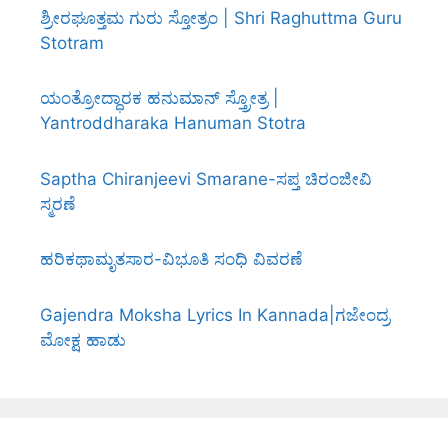
ಶ್ರೀರಘೂತ್ತಮ ಗುರು ಸ್ತೋತ್ರಂ | Shri Raghuttma Guru
Stotram
ಯಂತ್ರೋದ್ಧಾರಕ ಹನುಮಾನ್ ಸ್ತ್ರೋತ್ರ |
Yantroddharaka Hanuman Stotra
Saptha Chiranjeevi Smarane-ಸಪ್ತ ಚಿರಂಜೀವಿ
ಸ್ಮರಣೆ
ಹರಿಕಥಾಮೃತಸಾರ-ವಿಭೂತಿ ಸಂಧಿ ವಿವರಣೆ
Gajendra Moksha Lyrics In Kannada|ಗಜೇಂದ್ರ
ಮೋಕ್ಷ ಹಾಡು