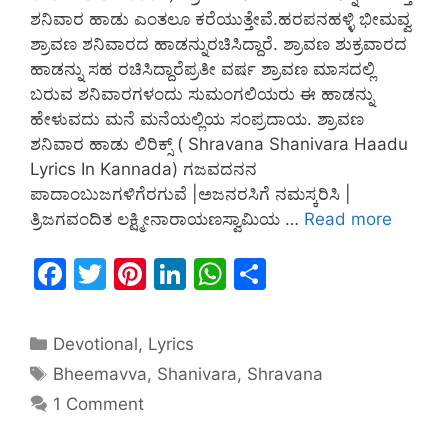
ಶನಿವಾರ ಹಾಡು ಎಂತಲೂ ಕರೆಯುತ್ತೇವೆ.ಹರಪನಹಳ್ಳಿ ಭೀಮವ್ವ
ಶ್ರಾವಣ ಶನಿವಾರದ ಹಾಡನ್ನುರಚಿಸಿದ್ದಾರೆ. ಶ್ರಾವಣ ಶುಕ್ರವಾರದ
ಹಾಡನ್ನು ಸಹ ರಚಿಸಿದ್ದಾರೆಪ್ರತೀ ವರ್ಷ ಶ್ರಾವಣ ಮಾಸದಲ್ಲಿ
ಬರುವ ಶನಿವಾರಗಳಂದು ಸುಮಂಗಲಿಯರು ಈ ಹಾಡನ್ನು
ಹೇಳುವದು ಮನೆ ಮನೆಯಲ್ಲಿಯ ಸಂಪ್ರದಾಯ. ಶ್ರಾವಣ
ಶನಿವಾರ ಹಾಡು ಲಿರಿಕ್ಸ್ ( Shravana Shanivara Haadu
Lyrics In Kannada) ಗಜವದನನ
ಪಾದಾಂಬುಜಗಳಿಗೆರಗುವೆ |ಅಜನರಸಿಗೆ ನಮಸ್ಕರಿಸಿ |
ತ್ರಿಜಗವಂದಿತ ಲಕ್ಷ್ಮೀನಾರಾಯಣಸ್ವಾಮಿಯ …
Read more
F
T
Pi
Li
W
S
a
w
nt
n
h
h
c
itt
er
k
at
ar
Devotional
,
Lyrics
e
er
e
e
s
e
Bheemavva
,
Shanivara
,
Shravana
b
st
dI
A
1 Comment
o
n
p