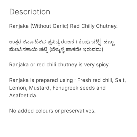
b
st
dI
A
Description
o
n
p
o
p
Ranjaka (Without Garlic) Red Chilly Chutney.
k
ಉತ್ತರ ಕರ್ನಾಟಕದ ಪ್ರಸಿದ್ಧ ರಂಜಕ । ಕೆಂಪು ಚಟ್ನಿ| ಹಣ್ಣು
ಮೆಣಸಿನಕಾಯಿ ಚಟ್ನಿ (ಬೆಳ್ಳುಳ್ಳಿ ಹಾಕದೇ ಇರುವದು)
Ranjaka or red chili chutney is very spicy.
Ranjaka is prepared using : Fresh red chili, Salt,
Lemon, Mustard, Fenugreek seeds and
Asafoetida.
No added colours or preservatives.