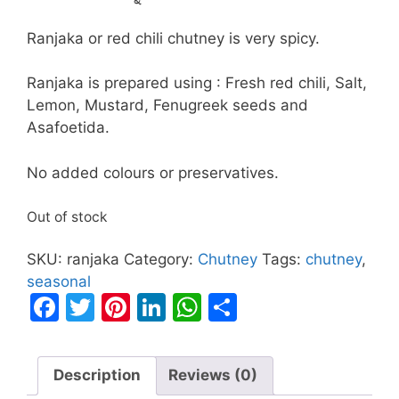
Ranjaka or red chili chutney is very spicy.
Ranjaka is prepared using : Fresh red chili, Salt,
Lemon, Mustard, Fenugreek seeds and
Asafoetida.
No added colours or preservatives.
Out of stock
SKU:
ranjaka
Category:
Chutney
Tags:
chutney
,
seasonal
F
T
Pi
Li
W
S
a
w
nt
n
h
h
c
itt
er
k
at
ar
Description
Reviews (0)
e
er
e
e
s
e