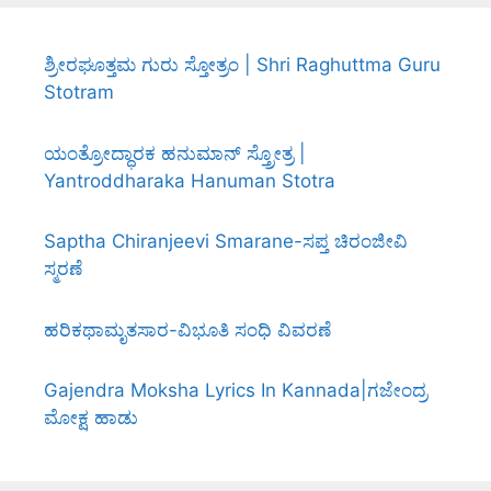
ಶ್ರೀರಘೂತ್ತಮ ಗುರು ಸ್ತೋತ್ರಂ | Shri Raghuttma Guru
Stotram
ಯಂತ್ರೋದ್ಧಾರಕ ಹನುಮಾನ್ ಸ್ತ್ರೋತ್ರ |
Yantroddharaka Hanuman Stotra
Saptha Chiranjeevi Smarane-ಸಪ್ತ ಚಿರಂಜೀವಿ
ಸ್ಮರಣೆ
ಹರಿಕಥಾಮೃತಸಾರ-ವಿಭೂತಿ ಸಂಧಿ ವಿವರಣೆ
Gajendra Moksha Lyrics In Kannada|ಗಜೇಂದ್ರ
ಮೋಕ್ಷ ಹಾಡು