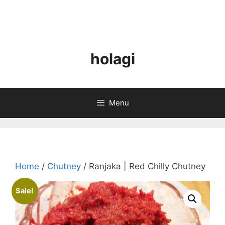
holagi
Menu
Home
/
Chutney
/ Ranjaka | Red Chilly Chutney
Sale!