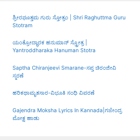
ಶ್ರೀರಘೂತ್ತಮ ಗುರು ಸ್ತೋತ್ರಂ | Shri Raghuttma Guru
Stotram
ಯಂತ್ರೋದ್ಧಾರಕ ಹನುಮಾನ್ ಸ್ತ್ರೋತ್ರ |
Yantroddharaka Hanuman Stotra
Saptha Chiranjeevi Smarane-ಸಪ್ತ ಚಿರಂಜೀವಿ
ಸ್ಮರಣೆ
ಹರಿಕಥಾಮೃತಸಾರ-ವಿಭೂತಿ ಸಂಧಿ ವಿವರಣೆ
Gajendra Moksha Lyrics In Kannada|ಗಜೇಂದ್ರ
ಮೋಕ್ಷ ಹಾಡು