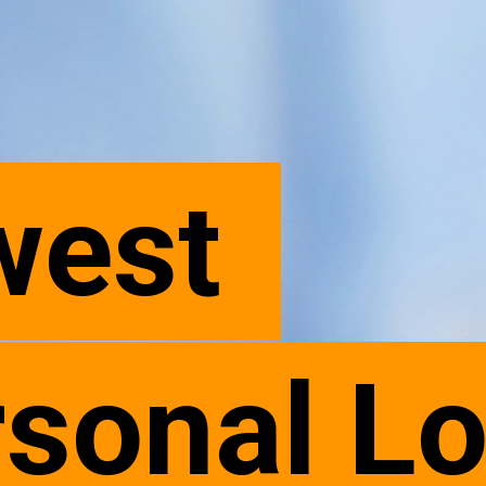
est 
est 
sonal Lo
sonal Lo