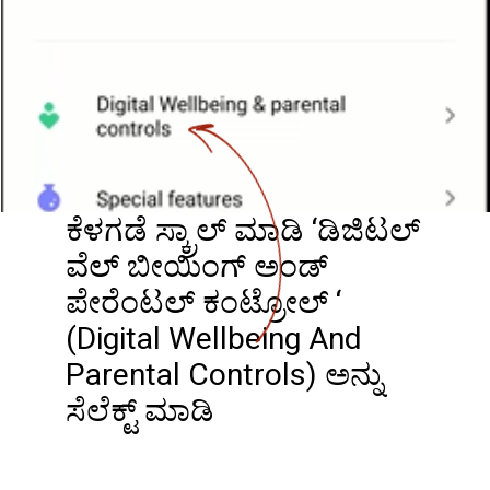
ಕೆಳಗಡೆ ಸ್ಕ್ರಾಲ್ ಮಾಡಿ ‘ಡಿಜಿಟಲ್
ವೆಲ್ ಬೀಯಿಂಗ್ ಅಂಡ್
ಪೇರೆಂಟಲ್ ಕಂಟ್ರೋಲ್ ‘
(Digital Wellbeing And
Parental Controls) ಅನ್ನು
ಸೆಲೆಕ್ಟ್ ಮಾಡಿ