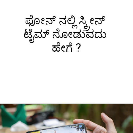
ಫೋನ್ ನಲ್ಲಿ ಸ್ಕ್ರೀನ್
ಟೈಮ್ ನೋಡುವದು
ಹೇಗೆ ?