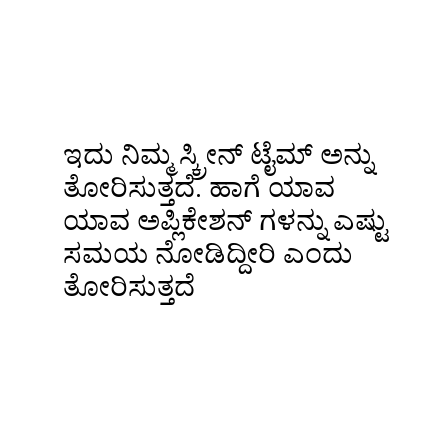
ಇದು ನಿಮ್ಮ ಸ್ಕ್ರೀನ್ ಟೈಮ್ ಅನ್ನು
ತೋರಿಸುತ್ತದೆ. ಹಾಗೆ ಯಾವ
ಯಾವ ಅಪ್ಲಿಕೇಶನ್ ಗಳನ್ನು ಎಷ್ಟು
ಸಮಯ ನೋಡಿದ್ದೀರಿ ಎಂದು
ತೋರಿಸುತ್ತದೆ